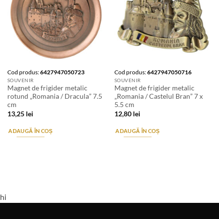
Cod produs:
6427947050723
Cod produs:
6427947050716
SOUVENIR
SOUVENIR
Magnet de frigider metalic
Magnet de frigider metalic
rotund „Romania / Dracula” 7.5
„Romania / Castelul Bran” 7 x
cm
5.5 cm
13,25
lei
12,80
lei
ADAUGĂ ÎN COȘ
ADAUGĂ ÎN COȘ
hi