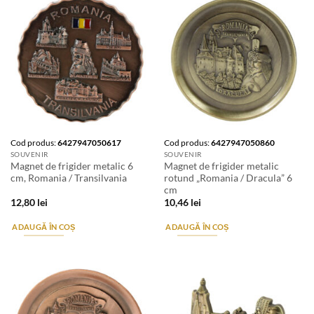
Cod produs:
6427947050617
Cod produs:
6427947050860
SOUVENIR
SOUVENIR
Magnet de frigider metalic 6
Magnet de frigider metalic
cm, Romania / Transilvania
rotund „Romania / Dracula” 6
cm
12,80
lei
10,46
lei
ADAUGĂ ÎN COȘ
ADAUGĂ ÎN COȘ