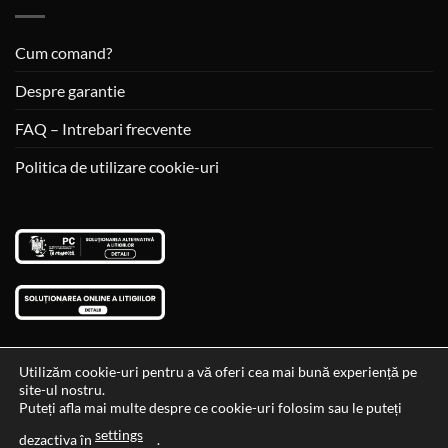
Cum comand?
Despre garantie
FAQ – Intrebari frecvente
Politica de utilizare cookie-uri
Utilizăm cookie-uri pentru a vă oferi cea mai bună experiență pe
site-ul nostru.
Visa
MasterCard
Cash
Puteți afla mai multe despre ce cookie-uri folosim sau le puteți
On
settings
Data si ora ultimei actualizari al stocului si ale preturilor: 29-12-
dezactiva în
.
Delivery