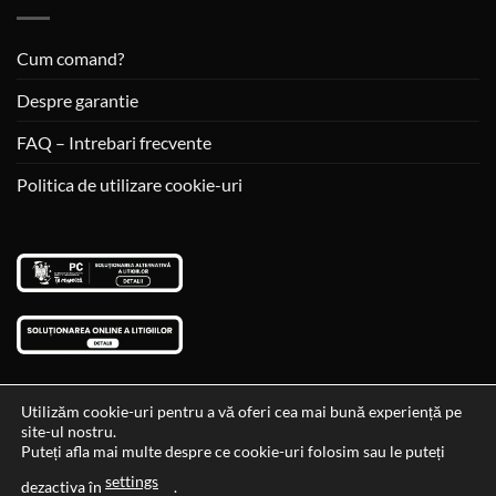
Cum comand?
Despre garantie
FAQ – Intrebari frecvente
Politica de utilizare cookie-uri
Utilizăm cookie-uri pentru a vă oferi cea mai bună experiență pe
site-ul nostru.
Visa
MasterCard
Cash
Puteți afla mai multe despre ce cookie-uri folosim sau le puteți
On
settings
Data si ora ultimei actualizari al stocului si ale preturilor: 29-12-
dezactiva în
.
Delivery