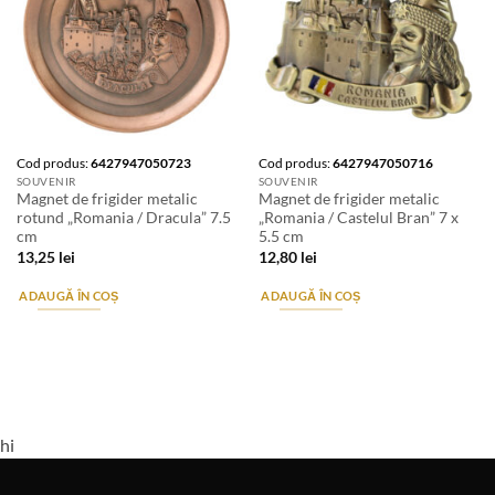
Cod produs:
6427947050723
Cod produs:
6427947050716
SOUVENIR
SOUVENIR
Magnet de frigider metalic
Magnet de frigider metalic
rotund „Romania / Dracula” 7.5
„Romania / Castelul Bran” 7 x
cm
5.5 cm
13,25
lei
12,80
lei
ADAUGĂ ÎN COȘ
ADAUGĂ ÎN COȘ
hi