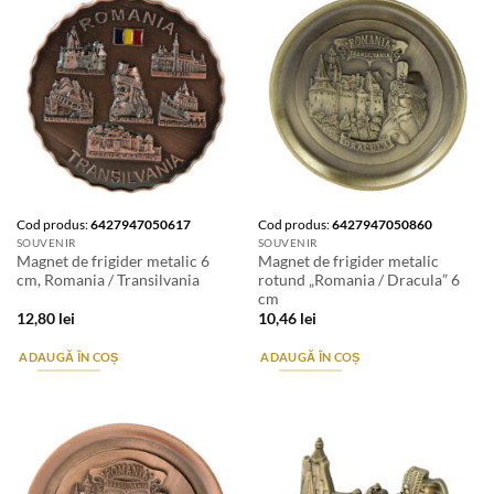
Cod produs:
6427947050617
Cod produs:
6427947050860
SOUVENIR
SOUVENIR
Magnet de frigider metalic 6
Magnet de frigider metalic
cm, Romania / Transilvania
rotund „Romania / Dracula” 6
cm
12,80
lei
10,46
lei
ADAUGĂ ÎN COȘ
ADAUGĂ ÎN COȘ