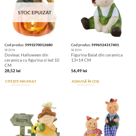
STOC EPUIZAT
Cod produs:
5993270012680
Cod produs:
5996524317401
SEZON
SEZON
Dovleac Halloween din
Figurina Baiat din ceramica
ceramica cu figurina si led 10
13×14 CM
CM
28,52
lei
56,49
lei
CITEȘTE MAI MULT
ADAUGĂ ÎN COȘ