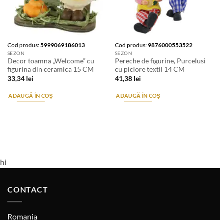
Cod produs:
5999069186013
Cod produs:
9876000553522
SEZON
SEZON
Decor toamna „Welcome” cu
Pereche de figurine, Purcelusi
figurina din ceramica 15 CM
cu piciore textil 14 CM
33,34
lei
41,38
lei
ADAUGĂ ÎN COȘ
ADAUGĂ ÎN COȘ
hi
CONTACT
Romania