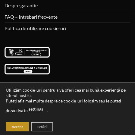
Despre garantie
FAQ – Intrebari frecvente
Politica de utilizare cookie-uri
Utilizăm cookie-uri pentru a vă oferi cea mai bună experiență pe
site-ul nostru.
Visa
MasterCard
Cash
Puteți afla mai multe despre ce cookie-uri folosim sau le puteți
On
settings
Data si ora ultimei actualizari al stocului si ale preturilor: 29-12-
dezactiva în
.
Delivery
2023 06:45:56
Accept
Setări
2026 ©
Cadouri Ideale
Toate drepturile rezervate.