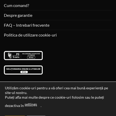
Cum comand?
Despre garantie
FAQ – Intrebari frecvente
Politica de utilizare cookie-uri
Utilizăm cookie-uri pentru a vă oferi cea mai bună experiență pe
site-ul nostru.
Visa
MasterCard
Cash
Puteți afla mai multe despre ce cookie-uri folosim sau le puteți
On
settings
Data si ora ultimei actualizari al stocului si ale preturilor: 29-12-
dezactiva în
.
Delivery
2023 06:45:56