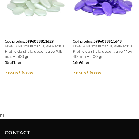
Cod produs:
5996033811629
Cod produs:
5996033811643
ARANJAMENTE FLORALE, GHIVECE, SUPORTURI DE FLORI & ACCESORII
ARANJAMENTE FLORALE, GHIVECE, SUPORTURI DE FLORI & ACCESORII
Pietre de sticla decorative Alb
Pietre de sticla decorative Mov
mat – 500 gr
40 mm – 500 gr
15,81
lei
16,96
lei
ADAUGĂ ÎN COȘ
ADAUGĂ ÎN COȘ
hi
CONTACT