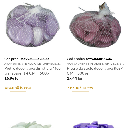
Cod produs:
5996033578065
Cod produs:
5996033811636
ARANJAMENTE FLORALE, GHIVECE, SUPORTURI DE FLORI & ACCESORII
ARANJAMENTE FLORALE, GHIVECE, SUPORTURI DE FLORI & ACCESORII
Pietre decorative din sticla Mov
Pietre de sticle decorative Roz 4
transparent 4 CM – 500 gr
CM – 500 gr
16,96
lei
17,44
lei
ADAUGĂ ÎN COȘ
ADAUGĂ ÎN COȘ