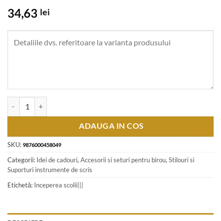
34,63
lei
Cantitate Pix elegant in cutie cadou Negru/Auriu 19 x 8 cm
ADAUGA IN COS
SKU:
9876000458049
Categorii:
Idei de cadouri
,
Accesorii si seturi pentru birou
,
Stilouri si
Suporturi instrumente de scris
Etichetă:
Inceperea scolii|||