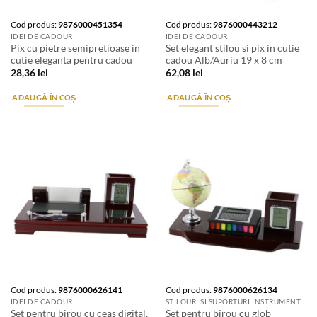
Cod produs:
9876000451354
Cod produs:
9876000443212
IDEI DE CADOURI
IDEI DE CADOURI
Pix cu pietre semipretioase in
Set elegant stilou si pix in cutie
cutie eleganta pentru cadou
cadou Alb/Auriu 19 x 8 cm
28,36
lei
62,08
lei
ADAUGĂ ÎN COȘ
ADAUGĂ ÎN COȘ
Cod produs:
9876000626141
Cod produs:
9876000626134
IDEI DE CADOURI
STILOURI SI SUPORTURI INSTRUMENTE DE SCRIS
Set pentru birou cu ceas digital,
Set pentru birou cu glob