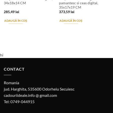
34x18x14 CM
pamantesc si ceas digital,
35x17x19 CM
285,49
lei
373,59
lei
ADAUGĂ ÎN COȘ
ADAUGĂ ÎN COȘ
hi
CONTACT
Romania
jud. Harghita, 535600 Odorheiu Secuiesc
cadouriideale.info @ gmail.com
Tel: 0749-044915