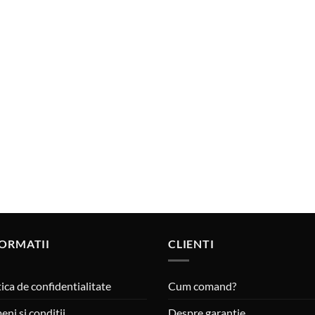
ORMATII
CLIENTI
tica de confidentialitate
Cum comand?
eni si conditii
Despre garantie