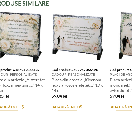
RODUSE SIMILARE
 produs:
6427947066137
Cod produs:
6427947066120
Cod produs:
6
OURI PERSONALIZATE
CADOURI PERSONALIZATE
ca din ardezie „A szeretet
Placa din ardezie „Kivanom,
Placa ardezi
ol fogva megtanit…” 14 x
hogy a kozos eletetek…” 19 x
mondanek! 
 cm
14 cm
evfordulot!
,85
lei
59,04
lei
59,04
lei
AUGĂ ÎN COȘ
ADAUGĂ ÎN COȘ
ADAUGĂ ÎN