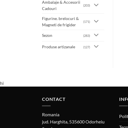
Ambalaje & Accesorii
(203)
Cadouri
Figurine. brelocuri &
(171)
Magneti de frigider
Sezon
(283)
Produse artizanale
(127)
hi
CONTACT
INF
Romania
Poli
jud. Harghita, 535600 Odorheiu
Term