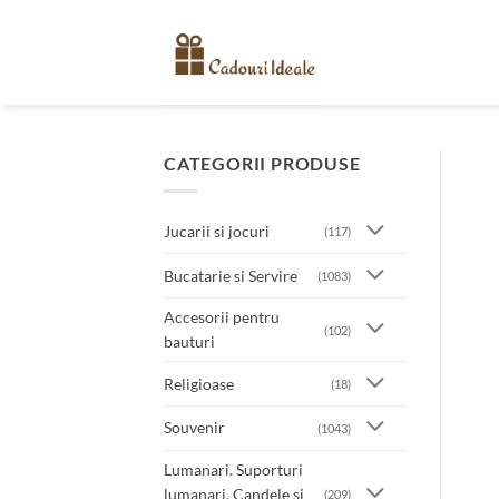
Skip
to
content
CATEGORII PRODUSE
Jucarii si jocuri
(117)
Bucatarie si Servire
(1083)
Accesorii pentru
(102)
bauturi
Religioase
(18)
Souvenir
(1043)
Lumanari. Suporturi
lumanari. Candele si
(209)