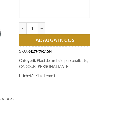
Cantitate Placa ardezie "Cea mai buna Angajata..." 19x19 CM
ADAUGA IN COS
SKU:
6427947024564
Categorii:
Placi de ardezie personalizate
,
CADOURI PERSONALIZATE
Etichetă:
Ziua Femeii
MENTARE