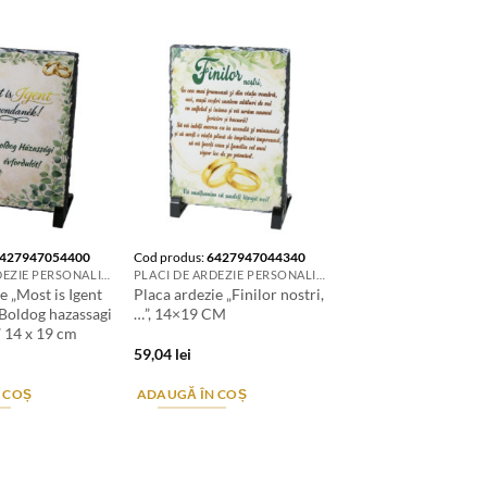
427947054400
Cod produs:
6427947044340
PLACI DE ARDEZIE PERSONALIZATE
PLACI DE ARDEZIE PERSONALIZATE
e „Most is Igent
Placa ardezie „Finilor nostri,
Boldog hazassagi
…”, 14×19 CM
” 14 x 19 cm
59,04
lei
 COȘ
ADAUGĂ ÎN COȘ