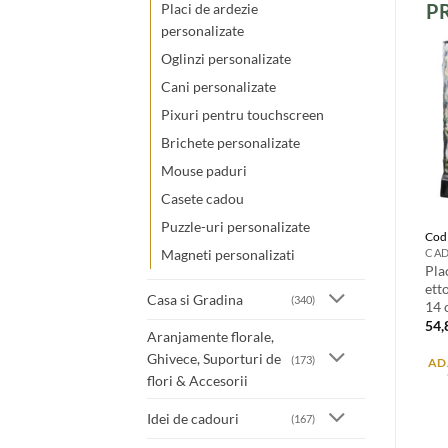
P
Placi de ardezie
personalizate
Oglinzi personalizate
Cani personalizate
Pixuri pentru touchscreen
Brichete personalizate
Mouse paduri
Casete cadou
Puzzle-uri personalizate
Cod
CAD
Magneti personalizati
Pla
ett
Casa si Gradina
(340)
14
54
Aranjamente florale,
Ghivece, Suporturi de
(173)
AD
flori & Accesorii
Idei de cadouri
(167)