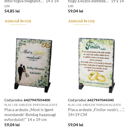
ettol fogva megtanit…” 14 x 14
hogy a kozos eletetek…” 19 x 14
cm
cm
54,85
lei
59,04
lei
ADAUGĂ ÎN COȘ
ADAUGĂ ÎN COȘ
Cod produs:
6427947054400
Cod produs:
6427947044340
PLACI DE ARDEZIE PERSONALIZATE
PLACI DE ARDEZIE PERSONALIZATE
Placa ardezie „Most is Igent
Placa ardezie „Finilor nostri, …”,
mondanek! Boldog hazassagi
14×19 CM
evfordulot!” 14 x 19 cm
59,04
lei
59,04
lei