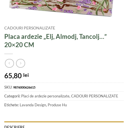
CADOURI PERSONALIZATE
Placa ardezie „Elj, Almodj, Tancolj…”
20×20 CM
65,80
lei
SKU:
9876000626615
Categorii:
Placi de ardezie personalizate
,
CADOURI PERSONALIZATE
Etichete:
Lavanda Design
,
Produse Hu
DESCRIERE