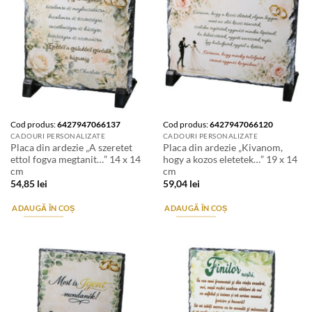
Cod produs:
6427947066137
Cod produs:
6427947066120
CADOURI PERSONALIZATE
CADOURI PERSONALIZATE
Placa din ardezie „A szeretet
Placa din ardezie „Kivanom,
ettol fogva megtanit…” 14 x 14
hogy a kozos eletetek…” 19 x 14
cm
cm
54,85
lei
59,04
lei
ADAUGĂ ÎN COȘ
ADAUGĂ ÎN COȘ