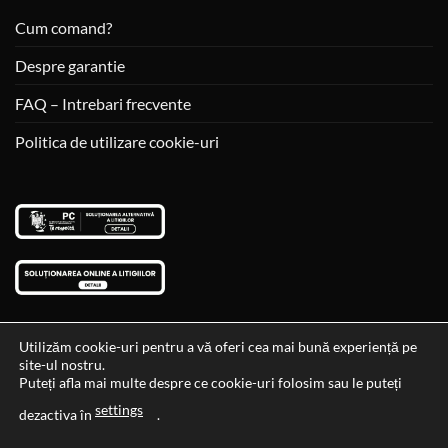
Cum comand?
Despre garantie
FAQ – Intrebari frecvente
Politica de utilizare cookie-uri
Utilizăm cookie-uri pentru a vă oferi cea mai bună experiență pe
site-ul nostru.
Visa
MasterCard
Cash
Puteți afla mai multe despre ce cookie-uri folosim sau le puteți
On
settings
Data si ora ultimei actualizari al stocului si ale preturilor: 29-12-
dezactiva în
.
Delivery
2023 06:45:56