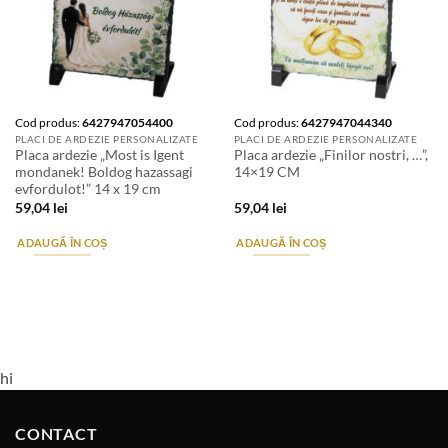
Cod produs:
6427947054400
Cod produs:
6427947044340
PLACI DE ARDEZIE PERSONALIZATE
PLACI DE ARDEZIE PERSONALIZATE
Placa ardezie „Most is Igent
Placa ardezie „Finilor nostri, …”,
mondanek! Boldog hazassagi
14×19 CM
evfordulot!” 14 x 19 cm
59,04
lei
59,04
lei
ADAUGĂ ÎN COȘ
ADAUGĂ ÎN COȘ
hi
CONTACT