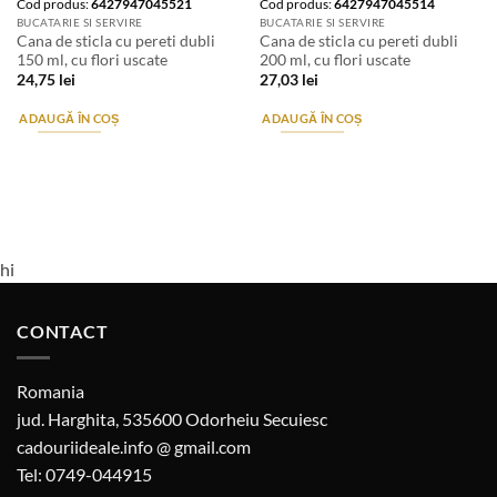
Cod produs:
6427947045521
Cod produs:
6427947045514
BUCATARIE SI SERVIRE
BUCATARIE SI SERVIRE
Cana de sticla cu pereti dubli
Cana de sticla cu pereti dubli
150 ml, cu flori uscate
200 ml, cu flori uscate
24,75
lei
27,03
lei
ADAUGĂ ÎN COȘ
ADAUGĂ ÎN COȘ
hi
CONTACT
Romania
jud. Harghita, 535600 Odorheiu Secuiesc
cadouriideale.info @ gmail.com
Tel: 0749-044915