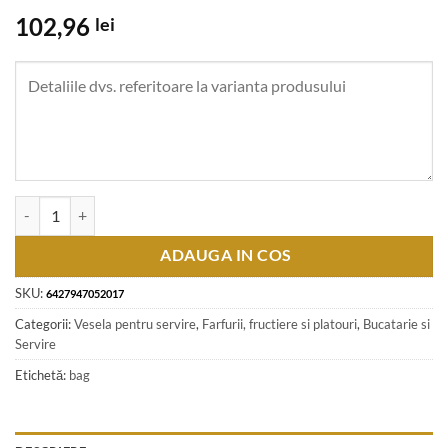
102,96
lei
Cantitate Platou etajat cu trei nivele din ceramica buline si trandafiri 
ADAUGA IN COS
SKU:
6427947052017
Categorii:
Vesela pentru servire
,
Farfurii, fructiere si platouri
,
Bucatarie si
Servire
Etichetă:
bag