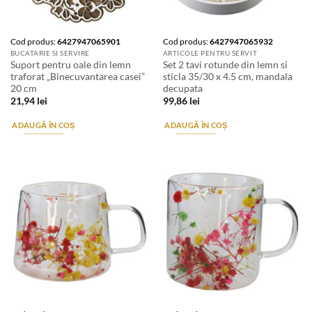
Cod produs:
6427947065901
Cod produs:
6427947065932
BUCATARIE SI SERVIRE
ARTICOLE PENTRU SERVIT
Suport pentru oale din lemn
Set 2 tavi rotunde din lemn si
traforat „Binecuvantarea casei”
sticla 35/30 x 4.5 cm, mandala
20 cm
decupata
21,94
lei
99,86
lei
ADAUGĂ ÎN COȘ
ADAUGĂ ÎN COȘ