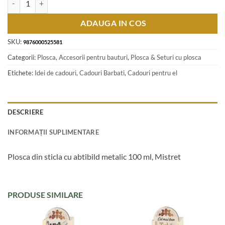
ADAUGA IN COS
SKU:
9876000525581
Categorii:
Plosca
,
Accesorii pentru bauturi
,
Plosca & Seturi cu plosca
Etichete:
Idei de cadouri
,
Cadouri Barbati
,
Cadouri pentru el
DESCRIERE
INFORMAȚII SUPLIMENTARE
Plosca din sticla cu abtibild metalic 100 ml, Mistret
PRODUSE SIMILARE