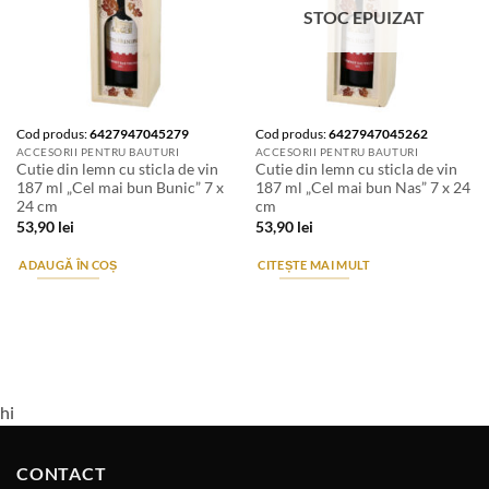
STOC EPUIZAT
Cod produs:
6427947045279
Cod produs:
6427947045262
ACCESORII PENTRU BAUTURI
ACCESORII PENTRU BAUTURI
Cutie din lemn cu sticla de vin
Cutie din lemn cu sticla de vin
187 ml „Cel mai bun Bunic” 7 x
187 ml „Cel mai bun Nas” 7 x 24
24 cm
cm
53,90
lei
53,90
lei
ADAUGĂ ÎN COȘ
CITEȘTE MAI MULT
hi
CONTACT