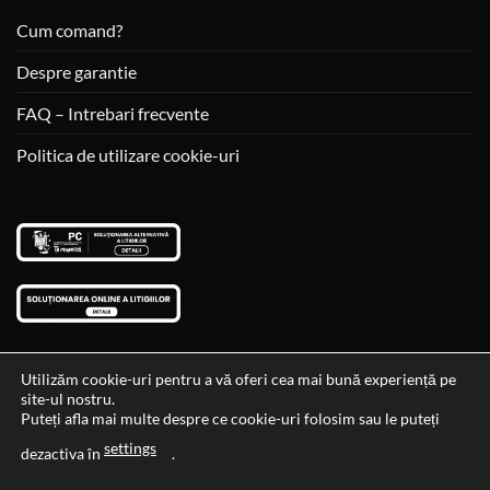
Cum comand?
Despre garantie
FAQ – Intrebari frecvente
Politica de utilizare cookie-uri
Utilizăm cookie-uri pentru a vă oferi cea mai bună experiență pe
site-ul nostru.
Visa
MasterCard
Cash
Puteți afla mai multe despre ce cookie-uri folosim sau le puteți
On
settings
Data si ora ultimei actualizari al stocului si ale preturilor: 29-12-
dezactiva în
.
Delivery
2023 06:45:56