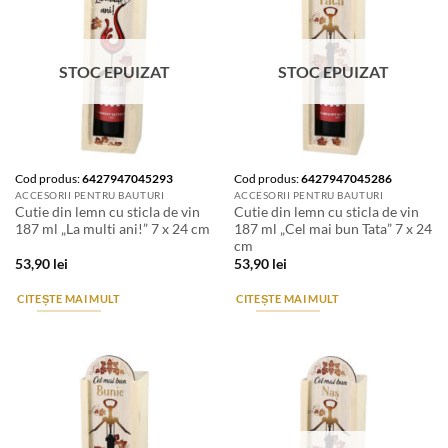
STOC EPUIZAT
STOC EPUIZAT
Cod produs:
6427947045293
Cod produs:
6427947045286
ACCESORII PENTRU BAUTURI
ACCESORII PENTRU BAUTURI
Cutie din lemn cu sticla de vin
Cutie din lemn cu sticla de vin
187 ml „La multi ani!” 7 x 24 cm
187 ml „Cel mai bun Tata” 7 x 24
cm
53,90
lei
53,90
lei
CITEȘTE MAI MULT
CITEȘTE MAI MULT