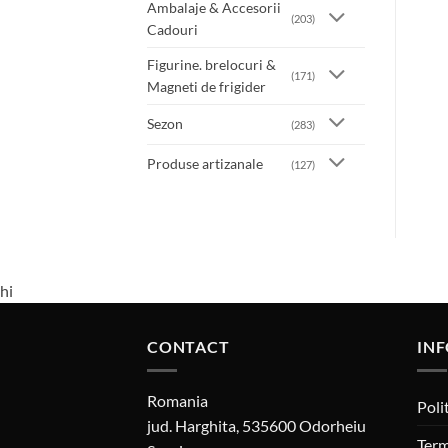
Ambalaje & Accesorii
(203)
Cadouri
Figurine. brelocuri &
(171)
Magneti de frigider
Sezon
(283)
Produse artizanale
(127)
hi
CONTACT
INF
Romania
Poli
jud. Harghita, 535600 Odorheiu
Term