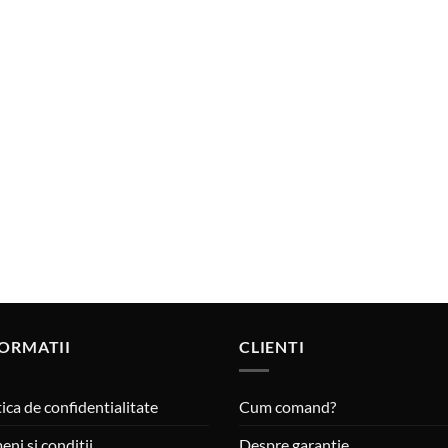
ORMATII
CLIENTI
tica de confidentialitate
Cum comand?
eni si conditii
Despre garantie