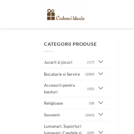
Skip
to
content
CATEGORII PRODUSE
Jucarii si jocuri
(117)
Bucatarie si Servire
(1083)
Accesorii pentru
(102)
bauturi
Religioase
(18)
Souvenir
(1043)
Lumanari. Suporturi
lumanari. Candele si
(209)