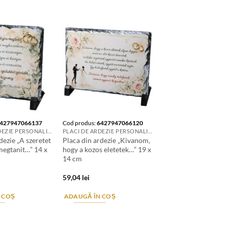
427947066137
Cod produs:
6427947066120
PLACI DE ARDEZIE PERSONALIZATE
PLACI DE ARDEZIE PERSONALIZATE
dezie „A szeretet
Placa din ardezie „Kivanom,
megtanit…” 14 x
hogy a kozos eletetek…” 19 x
14 cm
59,04
lei
 COȘ
ADAUGĂ ÎN COȘ