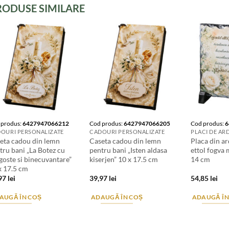
RODUSE SIMILARE
 produs:
6427947066212
Cod produs:
6427947066205
Cod produs:
6
OURI PERSONALIZATE
CADOURI PERSONALIZATE
eta cadou din lemn
Caseta cadou din lemn
Placa din ar
tru bani „La Botez cu
pentru bani „Isten aldasa
ettol fogva 
goste si binecuvantare”
kiserjen” 10 x 17.5 cm
14 cm
x 17.5 cm
,97
lei
39,97
lei
54,85
lei
AUGĂ ÎN COȘ
ADAUGĂ ÎN COȘ
ADAUGĂ ÎN