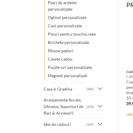
Placi de ardezie
P
personalizate
Oglinzi personalizate
Cani personalizate
Pixuri pentru touchscreen
Brichete personalizate
Mouse paduri
Casete cadou
Puzzle-uri personalizate
Cod
Magneti personalizati
CAD
Cas
pen
Casa si Gradina
(340)
dra
10 
Aranjamente florale,
39
Ghivece, Suporturi de
(173)
flori & Accesorii
AD
Idei de cadouri
(167)