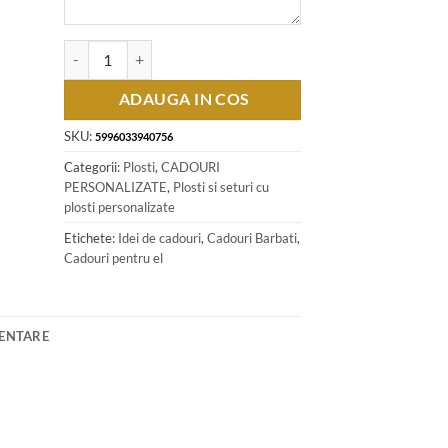
Cantitate Plosca metalica "Happy 40th" 240 ml
ADAUGA IN COS
SKU:
5996033940756
Categorii:
Plosti
,
CADOURI
PERSONALIZATE
,
Plosti si seturi cu
plosti personalizate
Etichete:
Idei de cadouri
,
Cadouri Barbati
,
Cadouri pentru el
MENTARE