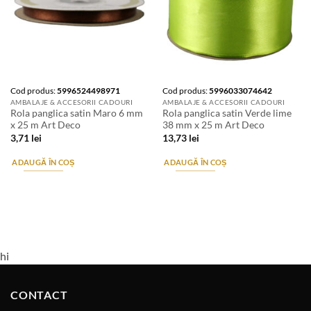
Cod produs:
5996524498971
Cod produs:
5996033074642
AMBALAJE & ACCESORII CADOURI
AMBALAJE & ACCESORII CADOURI
Rola panglica satin Maro 6 mm
Rola panglica satin Verde lime
x 25 m Art Deco
38 mm x 25 m Art Deco
3,71
lei
13,73
lei
ADAUGĂ ÎN COȘ
ADAUGĂ ÎN COȘ
hi
CONTACT