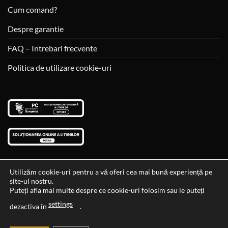
Cum comand?
Despre garantie
FAQ – Intrebari frecvente
Politica de utilizare cookie-uri
Utilizăm cookie-uri pentru a vă oferi cea mai bună experiență pe
site-ul nostru.
Visa
MasterCard
Cash
Puteți afla mai multe despre ce cookie-uri folosim sau le puteți
On
settings
Data si ora ultimei actualizari al stocului si ale preturilor: 29-12-
dezactiva în
.
Delivery
2023 06:45:56