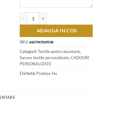
Cantitate Sacosa textil cu motive florale 40x40 CM, colorat
ADAUGA IN COS
SKU:
6427947029538
Categorii:
Textile pentru bucatarie
,
Sacose textile personalizate
,
CADOURI
PERSONALIZATE
Etichetă:
Produse Hu
MENTARE