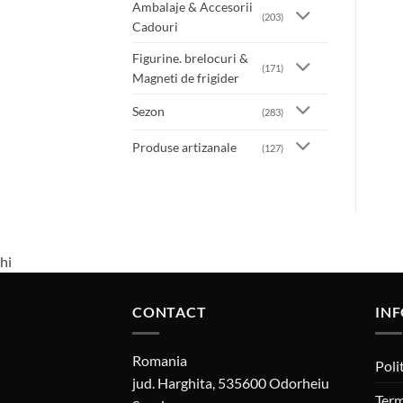
Ambalaje & Accesorii
(203)
Cadouri
Figurine. brelocuri &
(171)
Magneti de frigider
Sezon
(283)
Produse artizanale
(127)
hi
CONTACT
INF
Romania
Poli
jud. Harghita, 535600 Odorheiu
Term