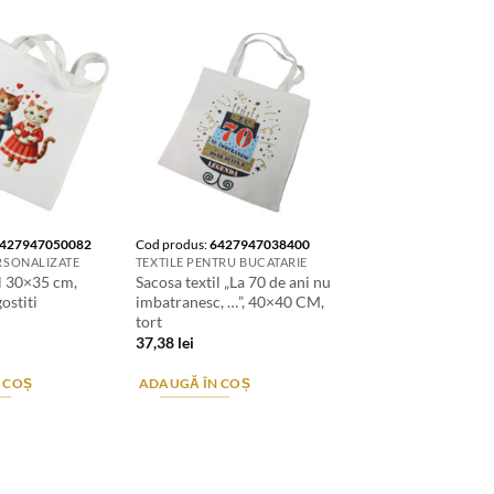
427947050082
Cod produs:
6427947038400
RSONALIZATE
TEXTILE PENTRU BUCATARIE
il 30×35 cm,
Sacosa textil „La 70 de ani nu
ostiti
imbatranesc, …”, 40×40 CM,
tort
37,38
lei
 COȘ
ADAUGĂ ÎN COȘ