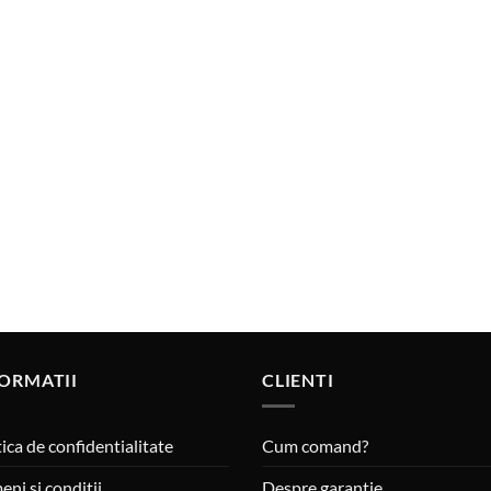
ORMATII
CLIENTI
tica de confidentialitate
Cum comand?
eni si conditii
Despre garantie