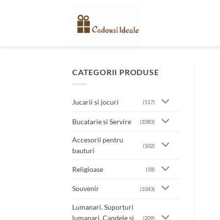
Skip
to
content
CATEGORII PRODUSE
Jucarii si jocuri
(117)
Bucatarie si Servire
(1083)
Accesorii pentru
(102)
bauturi
Religioase
(18)
Souvenir
(1043)
Lumanari. Suporturi
lumanari. Candele si
(209)