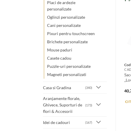
Placi de ardezie
personalizate
Oglinzi personalizate
Cani personalizate
Pixuri pentru touchscreen
Brichete personalizate
Mouse paduri
Casete cadou
Cod
Puzzle-uri personalizate
CAD
Magneti personalizati
Sac
„Lo
Casa si Gradina
(340)
40
Aranjamente florale,
CI
Ghivece, Suporturi de
(173)
flori & Accesorii
Idei de cadouri
(167)