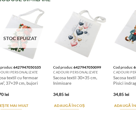
STOC EPUIZAT
 produs:
6427947050105
Cod produs:
6427947050099
Cod produs:
6
OURI PERSONALIZATE
CADOURI PERSONALIZATE
CADOURI PE
osa textil cu fermoar
Sacosa textil 30×35 cm,
Sacosa text
ve”, 37×39 cm, bujori
Inimioare
Pisici indrag
,70
lei
34,85
lei
34,85
lei
TEȘTE MAI MULT
ADAUGĂ ÎN COȘ
ADAUGĂ ÎN