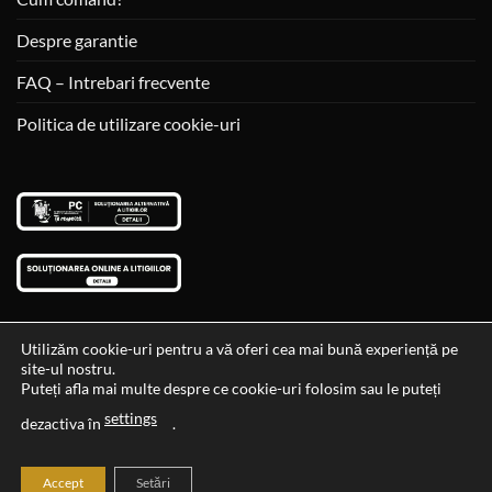
Despre garantie
FAQ – Intrebari frecvente
Politica de utilizare cookie-uri
Utilizăm cookie-uri pentru a vă oferi cea mai bună experiență pe
site-ul nostru.
Visa
MasterCard
Cash
Puteți afla mai multe despre ce cookie-uri folosim sau le puteți
On
settings
Data si ora ultimei actualizari al stocului si ale preturilor: 29-12-
dezactiva în
.
Delivery
2023 06:45:56
Accept
Setări
2026 ©
Cadouri Ideale
Toate drepturile rezervate.