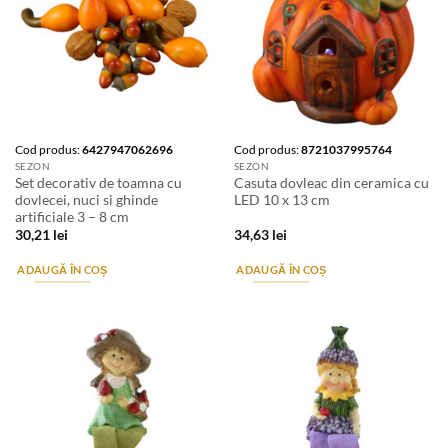
Cod produs:
6427947062696
Cod produs:
8721037995764
SEZON
SEZON
Set decorativ de toamna cu
Casuta dovleac din ceramica cu
dovlecei, nuci si ghinde
LED 10 x 13 cm
artificiale 3 – 8 cm
30,21
lei
34,63
lei
ADAUGĂ ÎN COȘ
ADAUGĂ ÎN COȘ