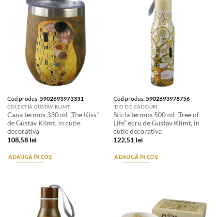
Cod produs:
5902693973331
Cod produs:
5902693978756
COLECTIA GUSTAV KLIMT
IDEI DE CADOURI
Cana termos 330 ml „The Kiss”
Sticla termos 500 ml „Tree of
de Gustav Klimt, in cutie
Life” ecru de Gustav Klimt, in
decorativa
cutie decorativa
108,58
lei
122,51
lei
ADAUGĂ ÎN COȘ
ADAUGĂ ÎN COȘ