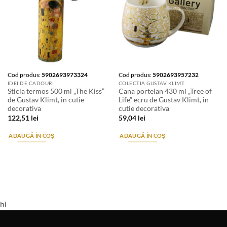
Cod produs:
5902693973324
Cod produs:
5902693957232
IDEI DE CADOURI
COLECTIA GUSTAV KLIMT
Sticla termos 500 ml „The Kiss”
Cana portelan 430 ml „Tree of
de Gustav Klimt, in cutie
Life” ecru de Gustav Klimt, in
decorativa
cutie decorativa
122,51
lei
59,04
lei
ADAUGĂ ÎN COȘ
ADAUGĂ ÎN COȘ
hi