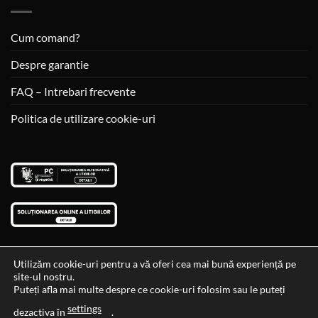
Cum comand?
Despre garantie
FAQ – Intrebari frecvente
Politica de utilizare cookie-uri
Utilizăm cookie-uri pentru a vă oferi cea mai bună experiență pe
site-ul nostru.
Visa
MasterCard
Cash
Puteți afla mai multe despre ce cookie-uri folosim sau le puteți
On
settings
Data si ora ultimei actualizari al stocului si ale preturilor: 29-12-
dezactiva în
.
Delivery