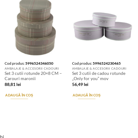
Cod produs:
5996524346050
Cod produs:
5996524230465
AMBALAJE & ACCESORII CADOURI
AMBALAJE & ACCESORII CADOURI
Set 3 cutii rotunde 20×8 CM –
Set 3 cutii de cadou rotunde
Carouri maronii
„Only for you” mov
88,81
lei
56,49
lei
ADAUGĂ ÎN COȘ
ADAUGĂ ÎN COȘ
hi