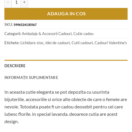
ADAUGA IN COS
SKU:
5996524130567
Categorii:
Ambalaje & Accesorii Cadouri
,
Cutie cadou
Etichete:
Lichidare stoc
,
Idei de cadouri
,
Cutii cadouri
,
Cadouri Valentine's
DESCRIERE
INFORMAȚII SUPLIMENTARE
In aceasta cutie eleganta se pot depozita cu usurinta
bijuteriile. accesoriile si orice alte obiecte de care o femeie are
nevoie. Totodata poate fi un cadou deosebit pentru cei care
iubesc florile. in special lavanda. deoarece cutia are acest
design.