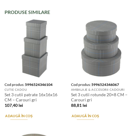
PRODUSE SIMILARE
Cod produs:
5996524346104
Cod produs:
5996524346067
CUTIE CADOU
AMBALAJE & ACCESORII CADOURI
Set 3 cutii patrate 16x16x16
Set 3 cutii rotunde 20×8 CM –
CM – Carouri gri
Carouri gri
107,40
lei
88,81
lei
ADAUGĂ ÎN COȘ
ADAUGĂ ÎN COȘ