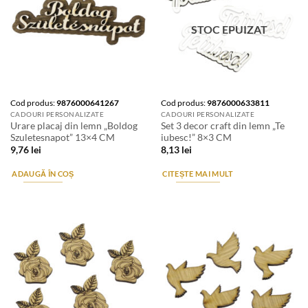
STOC EPUIZAT
Cod produs:
9876000641267
Cod produs:
9876000633811
CADOURI PERSONALIZATE
CADOURI PERSONALIZATE
Urare placaj din lemn „Boldog
Set 3 decor craft din lemn „Te
Szuletesnapot” 13×4 CM
iubesc!” 8×3 CM
9,76
lei
8,13
lei
ADAUGĂ ÎN COȘ
CITEȘTE MAI MULT