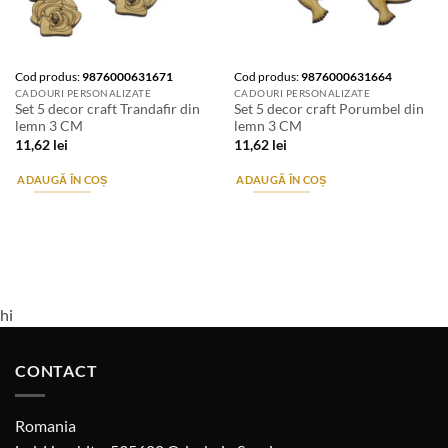
Cod produs:
9876000631671
Cod produs:
9876000631664
CADOURI PERSONALIZATE
CADOURI PERSONALIZATE
Set 5 decor craft Trandafir din
Set 5 decor craft Porumbel din
lemn 3 CM
lemn 3 CM
11,62
lei
11,62
lei
ADAUGĂ ÎN COȘ
ADAUGĂ ÎN COȘ
hi
CONTACT
Romania