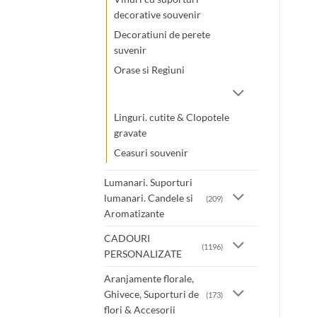
decorative souvenir
Decoratiuni de perete
suvenir
Orase si Regiuni
Linguri. cutite & Clopotele
gravate
Ceasuri souvenir
Lumanari. Suporturi
lumanari. Candele si
(209)
Aromatizante
CADOURI
(1196)
PERSONALIZATE
Aranjamente florale,
Ghivece, Suporturi de
(173)
flori & Accesorii