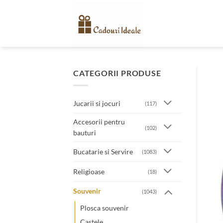
Skip
to
content
CATEGORII PRODUSE
Jucarii si jocuri
(117)
Accesorii pentru
(102)
bauturi
Bucatarie si Servire
(1083)
Religioase
(18)
Souvenir
(1043)
Plosca souvenir
Castele