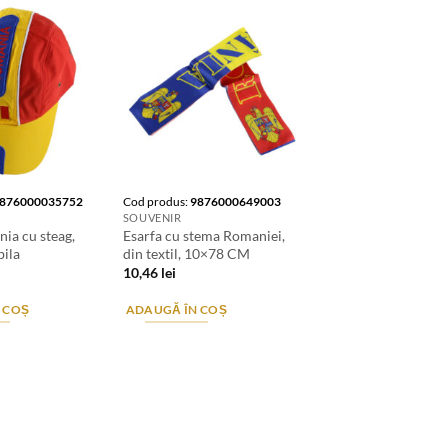
876000035752
Cod produs:
9876000649003
SOUVENIR
ia cu steag,
Esarfa cu stema Romaniei,
bila
din textil, 10×78 CM
10,46
lei
 COȘ
ADAUGĂ ÎN COȘ