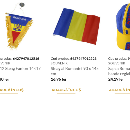
 produs:
6427947012516
Cod produs:
6427947012523
Cod produs:
9
VENIR
SOUVENIR
SOUVENIR
 12 Steag Fanion 14×17
Steag al Romaniei 90 x 145
Sapca Roman
M
cm
banda regla
,80
lei
16,96
lei
24,19
lei
AUGĂ ÎN COȘ
ADAUGĂ ÎN COȘ
ADAUGĂ ÎN