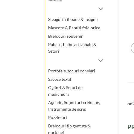
Steaguri. riboane & Insigne
Mascote & Papusi folclorice
Brelocuri souvenir
Pahare, halbe artizanale &
Seturi
Portofele, tocuri ochelari
Sacose textil
Oglinzi & Seturi de
manichiura
Agende, Suporturi creioane,
Set
Instrumente de scris
Puzzle-uri
P
Brelocuri tip gentute &
portchei