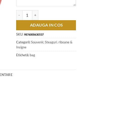
Cantitate Set 50 Insigna tricolor cu stema Romaniei, 3 CM
ADAUGA IN COS
SKU:
9876000630537
Categorii:
Souvenir
,
Steaguri. riboane &
Insigne
Etichetă:
bag
MENTARE