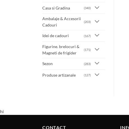
Casa si Gradina
(340)
Ambalaje & Accesorii
(203)
Cadouri
Idei de cadouri
(167)
Figurine. brelocuri &
(171)
Magneti de frigider
Sezon
(283)
Produse artizanale
(127)
hi
CONTACT
INF