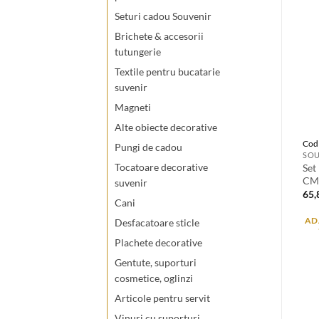
Seturi cadou Souvenir
Brichete & accesorii
tutungerie
Textile pentru bucatarie
suvenir
Magneti
Alte obiecte decorative
Cod
Pungi de cadou
SOU
Tocatoare decorative
Set
C
suvenir
65
Cani
AD
Desfacatoare sticle
Plachete decorative
Gentute, suporturi
cosmetice, oglinzi
Articole pentru servit
Vinuri cu suporturi