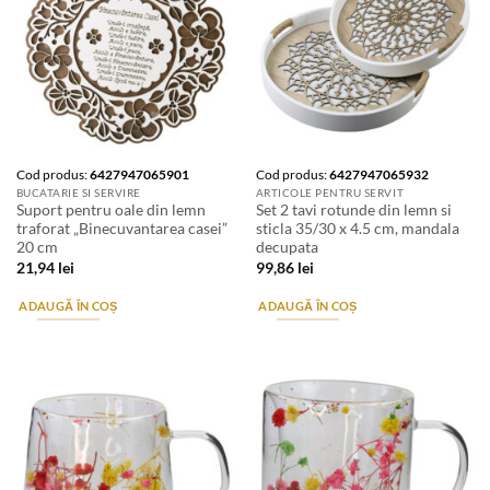
Cod produs:
6427947065901
Cod produs:
6427947065932
BUCATARIE SI SERVIRE
ARTICOLE PENTRU SERVIT
Suport pentru oale din lemn
Set 2 tavi rotunde din lemn si
traforat „Binecuvantarea casei”
sticla 35/30 x 4.5 cm, mandala
20 cm
decupata
21,94
lei
99,86
lei
ADAUGĂ ÎN COȘ
ADAUGĂ ÎN COȘ