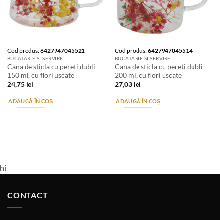
Cod produs:
6427947045521
Cod produs:
6427947045514
BUCATARIE SI SERVIRE
BUCATARIE SI SERVIRE
Cana de sticla cu pereti dubli
Cana de sticla cu pereti dubli
150 ml, cu flori uscate
200 ml, cu flori uscate
24,75
lei
27,03
lei
ADAUGĂ ÎN COȘ
ADAUGĂ ÎN COȘ
hi
CONTACT