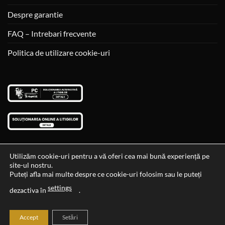
Despre garantie
FAQ – Intrebari frecvente
Politica de utilizare cookie-uri
Utilizăm cookie-uri pentru a vă oferi cea mai bună experiență pe
site-ul nostru.
Visa
MasterCard
Cash
Puteți afla mai multe despre ce cookie-uri folosim sau le puteți
On
settings
Data si ora ultimei actualizari al stocului si ale preturilor: 29-12-
dezactiva în
.
Delivery
2023 06:45:56
Accept
Setări
2026 ©
Cadouri Ideale
Toate drepturile rezervate.