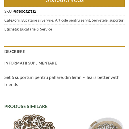
ADAUGA IN COS
SKU:
9876000527332
Categorii:
Bucatarie si Servire
,
Articole pentru servit
,
Servetele, suporturi
Etichetă:
Bucatarie & Service
DESCRIERE
INFORMAȚII SUPLIMENTARE
Set 6 suporturi pentru pahare, din lemn – Tea is better with
friends
PRODUSE SIMILARE