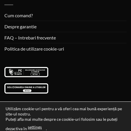
Cum comand?
Despre garantie
FAQ – Intrebari frecvente
Politica de utilizare cookie-uri
Utilizăm cookie-uri pentru a vă oferi cea mai bună experiență pe
site-ul nostru.
Visa
MasterCard
Cash
Puteți afla mai multe despre ce cookie-uri folosim sau le puteți
On
settings
Data si ora ultimei actualizari al stocului si ale preturilor: 29-12-
dezactiva în
.
Delivery