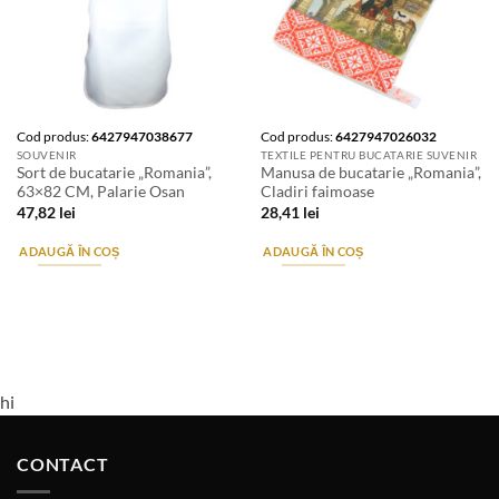
Cod produs:
6427947038677
Cod produs:
6427947026032
SOUVENIR
TEXTILE PENTRU BUCATARIE SUVENIR
Sort de bucatarie „Romania”,
Manusa de bucatarie „Romania”,
63×82 CM, Palarie Osan
Cladiri faimoase
47,82
lei
28,41
lei
ADAUGĂ ÎN COȘ
ADAUGĂ ÎN COȘ
hi
CONTACT