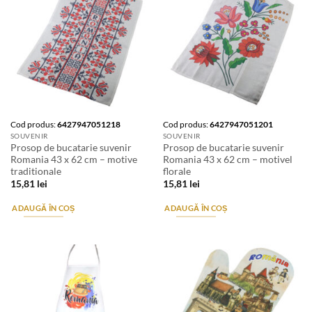
Cod produs:
6427947051218
Cod produs:
6427947051201
SOUVENIR
SOUVENIR
Prosop de bucatarie suvenir
Prosop de bucatarie suvenir
Romania 43 x 62 cm – motive
Romania 43 x 62 cm – motivel
traditionale
florale
15,81
lei
15,81
lei
ADAUGĂ ÎN COȘ
ADAUGĂ ÎN COȘ