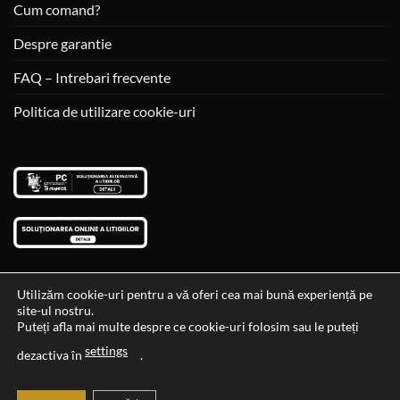
Cum comand?
Despre garantie
FAQ – Intrebari frecvente
Politica de utilizare cookie-uri
Utilizăm cookie-uri pentru a vă oferi cea mai bună experiență pe
site-ul nostru.
Visa
MasterCard
Cash
Puteți afla mai multe despre ce cookie-uri folosim sau le puteți
On
settings
Data si ora ultimei actualizari al stocului si ale preturilor: 29-12-
dezactiva în
.
Delivery
2023 06:45:56