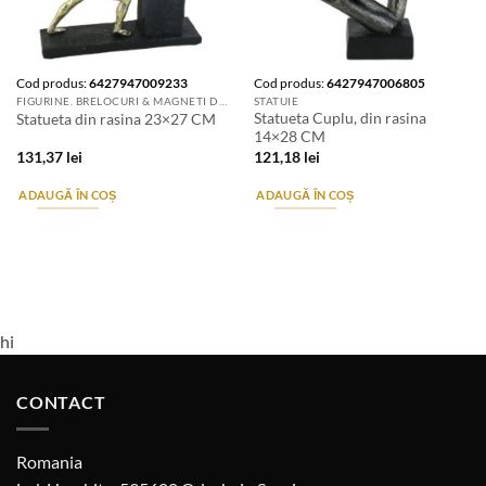
Cod produs:
6427947009233
Cod produs:
6427947006805
FIGURINE. BRELOCURI & MAGNETI DE FRIGIDER
STATUIE
Statueta Cuplu, din rasina
Statueta din rasina 23×27 CM
14×28 CM
131,37
lei
121,18
lei
ADAUGĂ ÎN COȘ
ADAUGĂ ÎN COȘ
hi
CONTACT
Romania