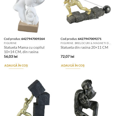
Cod produs:
6427947009264
Cod produs:
6427947009271
FIGURINE
FIGURINE. BRELOCURI & MAGNETI DE FRIGIDER
Statueta Mama cu copilul
Statueta din rasina 20×11 CM
10×14 CM, din rasina
56,03
lei
72,07
lei
ADAUGĂ ÎN COȘ
ADAUGĂ ÎN COȘ