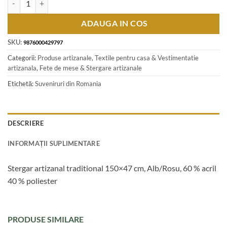
ADAUGA IN COS
SKU:
9876000429797
Categorii:
Produse artizanale
,
Textile pentru casa & Vestimentatie
artizanala
,
Fete de mese & Stergare artizanale
Etichetă:
Suveniruri din Romania
DESCRIERE
INFORMAȚII SUPLIMENTARE
Stergar artizanal traditional 150×47 cm, Alb/Rosu, 60 % acril
40 % poliester
PRODUSE SIMILARE