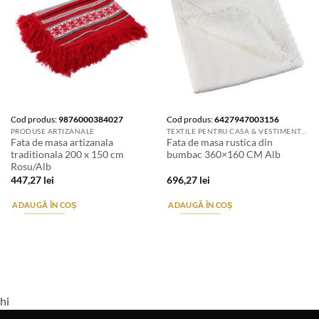
Cod produs:
9876000384027
Cod produs:
6427947003156
PRODUSE ARTIZANALE
TEXTILE PENTRU CASA & VESTIMENTATIE ARTIZANALA
Fata de masa artizanala
Fata de masa rustica din
traditionala 200 x 150 cm
bumbac 360×160 CM Alb
Rosu/Alb
447,27
lei
696,27
lei
ADAUGĂ ÎN COȘ
ADAUGĂ ÎN COȘ
hi