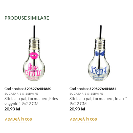
PRODUSE SIMILARE
Cod produs:
5908276454860
Cod produs:
5908276454884
BUCATARIE SI SERVIRE
BUCATARIE SI SERVIRE
Sticla cu pai, forma bec „Edes
Sticla cu pai, forma bec „Jo arc”
vagyok!”, 9×22 CM
9×22 CM
20,93
lei
20,93
lei
ADAUGĂ ÎN COȘ
ADAUGĂ ÎN COȘ