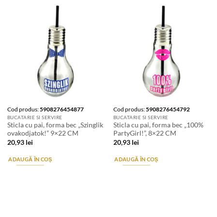
Cod produs:
5908276454877
Cod produs:
5908276454792
BUCATARIE SI SERVIRE
BUCATARIE SI SERVIRE
Sticla cu pai, forma bec „Szinglik
Sticla cu pai, forma bec „100%
ovakodjatok!” 9×22 CM
PartyGirl!”, 8×22 CM
20,93
lei
20,93
lei
ADAUGĂ ÎN COȘ
ADAUGĂ ÎN COȘ