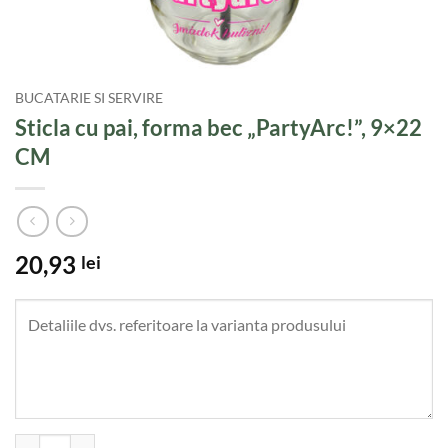
BUCATARIE SI SERVIRE
Sticla cu pai, forma bec „PartyArc!”, 9×22
CM
20,93
lei
Cantitate Sticla cu pai, forma bec "PartyArc!", 9x22 CM