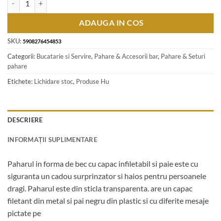
ADAUGA IN COS
SKU:
5908276454853
Categorii:
Bucatarie si Servire
,
Pahare & Accesorii bar
,
Pahare & Seturi
pahare
Etichete:
Lichidare stoc
,
Produse Hu
DESCRIERE
INFORMAȚII SUPLIMENTARE
Paharul in forma de bec cu capac infiletabil si paie este cu
siguranta un cadou surprinzator si haios pentru persoanele
dragi. Paharul este din sticla transparenta. are un capac
filetant din metal si pai negru din plastic si cu diferite mesaje
pictate pe