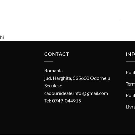
hi
CONTACT
INF
Romania
Poli
jud. Harghita, 535600 Odorheiu
Term
Secuiesc
cadouriideale.info @ gmail.com
Poli
Tel: 0749-044915
Livr