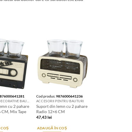
876000641281
Cod produs:
9876000641236
SUPORTURI DECORATIVE BAUTURI
ACCESORII PENTRU BAUTURI
lemn cu 2 pahare
Suport din lemn cu 2 pahare
6 CM, Mix Tape
Radio 12×6 CM
47,43
lei
 COȘ
ADAUGĂ ÎN COȘ