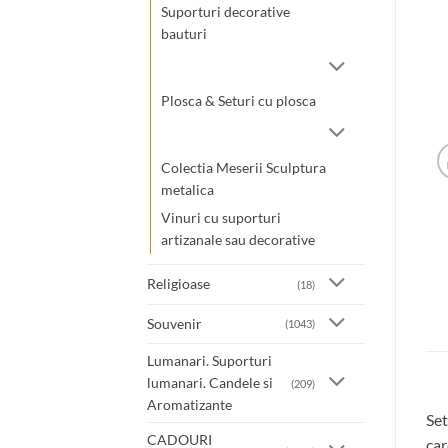
Suporturi decorative
bauturi
Plosca & Seturi cu plosca
Colectia Meserii Sculptura
metalica
Vinuri cu suporturi
artizanale sau decorative
Religioase
(18)
Souvenir
(1043)
Lumanari. Suporturi
lumanari. Candele si
(209)
Aromatizante
Set
CADOURI
car