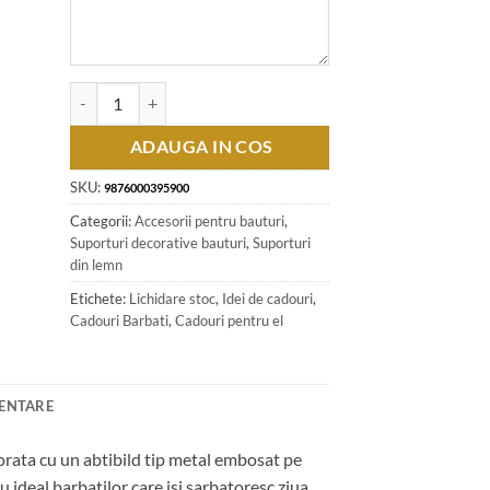
Cantitate Suport lemn cu plosca din sticla si 2 pahare de tuica -
ADAUGA IN COS
SKU:
9876000395900
Categorii:
Accesorii pentru bauturi
,
Suporturi decorative bauturi
,
Suporturi
din lemn
Etichete:
Lichidare stoc
,
Idei de cadouri
,
Cadouri Barbati
,
Cadouri pentru el
MENTARE
corata cu un abtibild tip metal embosat pe
u ideal barbatilor care isi sarbatoresc ziua