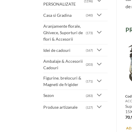
(1196)
PERSONALIZATE
de 
Casa si Gradina
(340)
Aranjamente florale,
P
Ghivece, Suporturi de
(173)
flori & Accesorii
Idei de cadouri
(167)
Ambalaje & Accesorii
(203)
Cadouri
Figurine. brelocuri &
(171)
Magneti de frigider
Sezon
(283)
Cod
ACC
Sup
Produse artizanale
(127)
15X
70
AD