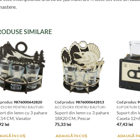
nastere.
RODUSE SIMILARE
 produs:
9876000642820
Cod produs:
9876000642813
Cod produs:
9
ESORII PENTRU BAUTURI
ACCESORII PENTRU BAUTURI
ort din lemn cu 3 pahare
Suport din lemn cu 3 pahare
Suport din 
14 CM, Vanator
18X20 CM, Pescar
Caseta 12×
,92
lei
75,33
lei
47,43
lei
AUGĂ ÎN COȘ
ADAUGĂ ÎN COȘ
ADAUGĂ ÎN