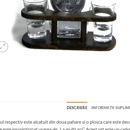
DESCRIERE
INFORMAȚII SUPLI
ul respectiv este alcatuit din doua pahare si o plosca care este de
e este inscriptionat urarea de „La multi ani”. Acest set este un cado