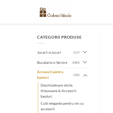
Skip
to
content
CATEGORII PRODUSE
Jucarii si jocuri
(117)
Bucatarie si Servire
(1083)
Accesorii pentru
(102)
bauturi
Deschizatoare sticle,
tirbusoane & Accesorii
bauturi
Cutii elegante pentru vin cu
accesorii