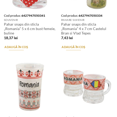
Cod produs:
6427947050341
Cod produs:
6427947050334
SOUVENIR
PAHARE SUVENIR
Pahar snaps din sticla
Pahar snaps din sticla
„Romania” 5 x 6 cm bust femeie,
„Romania” 4 x 7 cm Castelul
buline
Bran si Vlad Tepes
18,37
lei
7,43
lei
ADAUGĂ ÎN COȘ
ADAUGĂ ÎN COȘ