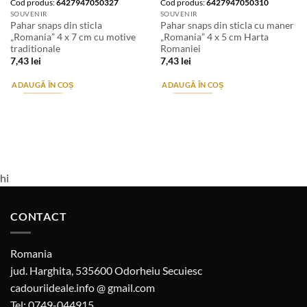
Cod produs:
6427947050327
Cod produs:
6427947050310
SOUVENIR
SOUVENIR
Pahar snaps din sticla
Pahar snaps din sticla cu maner
„Romania” 4 x 7 cm cu motive
„Romania” 4 x 5 cm Harta
traditionale
Romaniei
7,43
lei
7,43
lei
ADAUGĂ ÎN COȘ
ADAUGĂ ÎN COȘ
hi
CONTACT
Romania
jud. Harghita, 535600 Odorheiu Secuiesc
cadouriideale.info @ gmail.com
Tel: 0749-044915