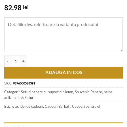
82,98
lei
Cantitate Suport lemn cu sticla si 2 pahare de tuica - sticla in forma de
ADAUGA IN COS
SKU:
9876000528391
Categorii:
Seturi pahare cu suport din lemn
,
Souvenir
,
Pahare, halbe
artizanale & Seturi
Etichete:
Idei de cadouri
,
Cadouri Barbati
,
Cadouri pentru el