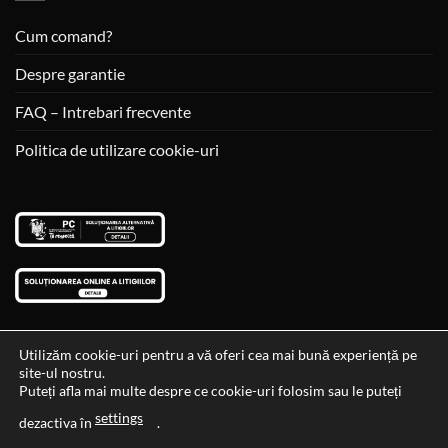
Cum comand?
Despre garantie
FAQ – Intrebari frecvente
Politica de utilizare cookie-uri
Utilizăm cookie-uri pentru a vă oferi cea mai bună experiență pe
site-ul nostru.
Visa
MasterCard
Cash
Puteți afla mai multe despre ce cookie-uri folosim sau le puteți
On
settings
Data si ora ultimei actualizari al stocului si ale preturilor: 29-12-
dezactiva în
.
Delivery
2023 06:45:56