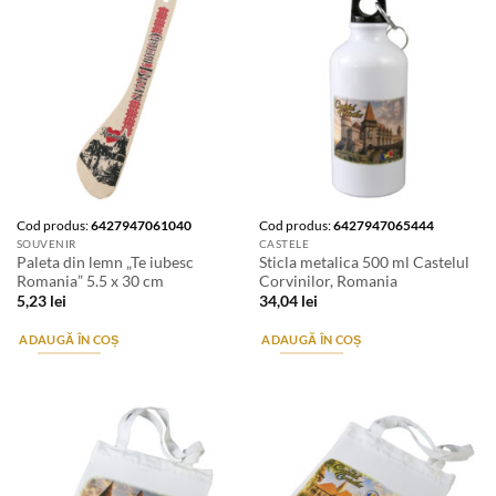
Cod produs:
6427947061040
Cod produs:
6427947065444
SOUVENIR
CASTELE
Paleta din lemn „Te iubesc
Sticla metalica 500 ml Castelul
Romania” 5.5 x 30 cm
Corvinilor, Romania
5,23
lei
34,04
lei
ADAUGĂ ÎN COȘ
ADAUGĂ ÎN COȘ