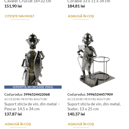
Cavaler Cruciat 16×32 cm
Corabie 33 x 11 x 34 cm
151,90
lei
184,81
lei
CITEȘTE MAI MULT
ADAUGĂ ÎN COȘ
Cod produs:
5996524422068
Cod produs:
5996524457909
ACCESORII PENTRU BAUTURI
ACCESORII PENTRU BAUTURI
Suport sticla de vin, din metal –
Suport sticla de vin, din metal,
Pescar 14.5 x 34 cm
Sudor, 13 x 25 cm
137,87
lei
140,37
lei
ADAUGĂ ÎN COȘ
ADAUGĂ ÎN COȘ