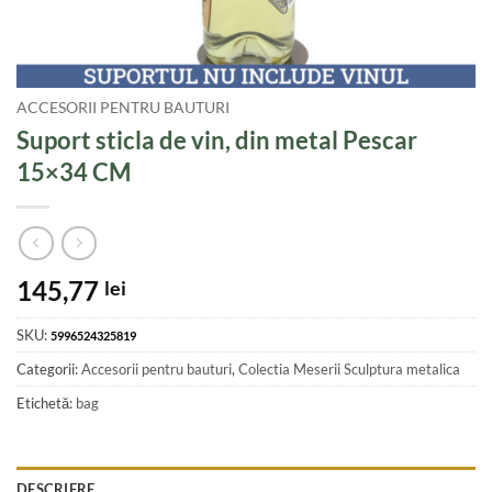
ACCESORII PENTRU BAUTURI
Suport sticla de vin, din metal Pescar
15×34 CM
145,77
lei
SKU:
5996524325819
Categorii:
Accesorii pentru bauturi
,
Colectia Meserii Sculptura metalica
Etichetă:
bag
DESCRIERE