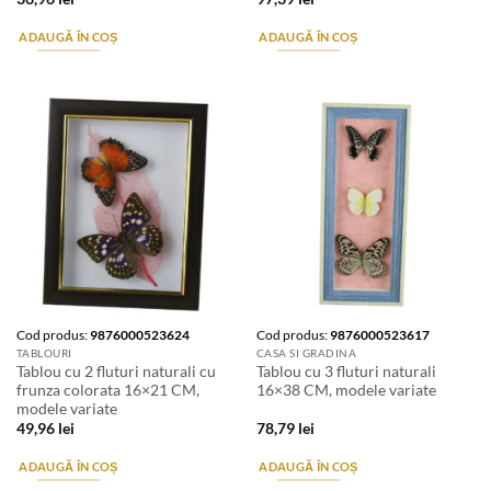
ADAUGĂ ÎN COȘ
ADAUGĂ ÎN COȘ
Cod produs:
9876000523624
Cod produs:
9876000523617
TABLOURI
CASA SI GRADINA
Tablou cu 2 fluturi naturali cu
Tablou cu 3 fluturi naturali
frunza colorata 16×21 CM,
16×38 CM, modele variate
modele variate
49,96
lei
78,79
lei
ADAUGĂ ÎN COȘ
ADAUGĂ ÎN COȘ