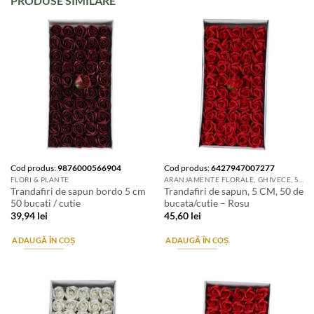
PRODUSE SIMILARE
Cod produs:
9876000566904
Cod produs:
6427947007277
FLORI & PLANTE
ARANJAMENTE FLORALE, GHIVECE, SUPORTURI DE FLORI & ACCESORII
Trandafiri de sapun bordo 5 cm
Trandafiri de sapun, 5 CM, 50 de
50 bucati / cutie
bucata/cutie – Rosu
39,94
lei
45,60
lei
ADAUGĂ ÎN COȘ
ADAUGĂ ÎN COȘ