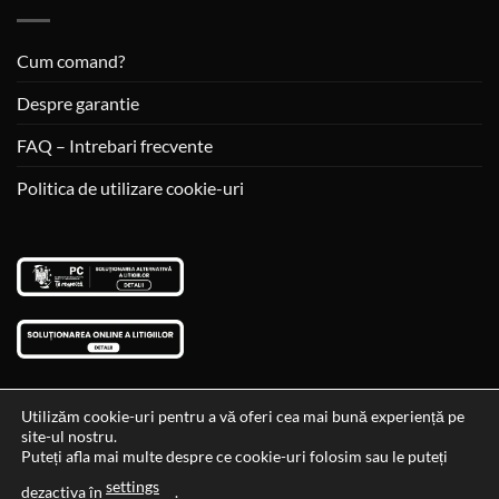
Cum comand?
Despre garantie
FAQ – Intrebari frecvente
Politica de utilizare cookie-uri
Utilizăm cookie-uri pentru a vă oferi cea mai bună experiență pe
site-ul nostru.
Visa
MasterCard
Cash
Puteți afla mai multe despre ce cookie-uri folosim sau le puteți
On
settings
Data si ora ultimei actualizari al stocului si ale preturilor: 29-12-
dezactiva în
.
Delivery