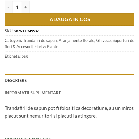
Cantitate Trandafiri de sapun, 5 CM, 50 de bucata/cutie - Verde fistic
ADAUGA IN COS
SKU:
9876000549532
Categorii:
Trandafiri de sapun
,
Aranjamente florale, Ghivece, Suporturi de
flori & Accesorii
,
Flori & Plante
Etichetă:
bag
DESCRIERE
INFORMAȚII SUPLIMENTARE
Trandafirii de sapun pot fi folositi ca decoratiune, au un miros
placut sunt nemuritori si placuti la atingere.