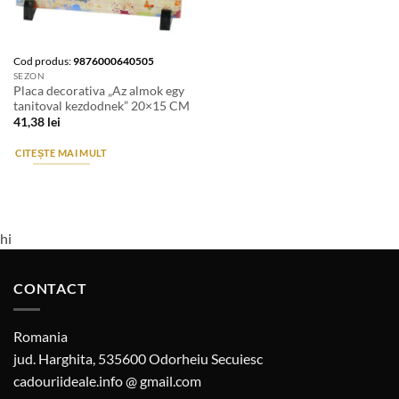
Cod produs:
9876000640505
SEZON
Placa decorativa „Az almok egy
tanitoval kezdodnek” 20×15 CM
41,38
lei
CITEȘTE MAI MULT
hi
CONTACT
Romania
jud. Harghita, 535600 Odorheiu Secuiesc
cadouriideale.info @ gmail.com