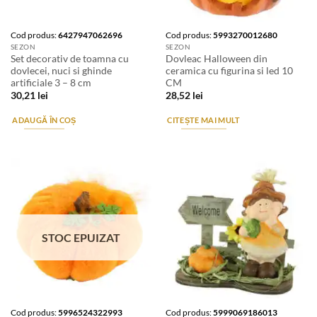
Cod produs:
6427947062696
Cod produs:
5993270012680
SEZON
SEZON
Set decorativ de toamna cu
Dovleac Halloween din
dovlecei, nuci si ghinde
ceramica cu figurina si led 10
artificiale 3 – 8 cm
CM
30,21
lei
28,52
lei
ADAUGĂ ÎN COȘ
CITEȘTE MAI MULT
STOC EPUIZAT
Cod produs:
5996524322993
Cod produs:
5999069186013