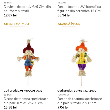
SEZON
SEZON
Dovleac decorativ 9×5 CM, din
Decor toamna „Welcome” cu
polifoam si textil
figurina din ceramica 15 CM
12,89
lei
33,34
lei
CITEȘTE MAI MULT
ADAUGĂ ÎN COȘ
Cod produs:
9876000569035
Cod produs:
5996393142470
SEZON
TOAMNA
Decor de toamna sperietoare
Decor de toamna sperietoare
din paie si textil 35/60 cm
din paie si textil 27/42 cm
15,58
lei
9,06
lei