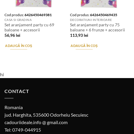
Cod produs:
6426450469381
Cod produs:
6426450469435
CASA SI GRADINA
DECORATIUNI INTERIOARE
Set aranjament party cu 69
Set aranjament party cu 75
baloane + accesorii
baloane + 6 frunze + accesorii
56,96
lei
113,93
lei
ADAUGĂ ÎN COȘ
ADAUGĂ ÎN COȘ
hi
CONTACT
Romania
jud. Harghita, 535600 Odorheiu Secuiesc
cadouriideale.info @ gmail.com
Tel: 0749-044915