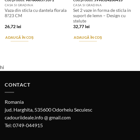
CASA SI GRADINA
CASA SI GRADINA
Vaza din sticla cu dantela florala
Set 2 vaze in forma de sticla in
8?23 CM
suport de lemn – Design cu
stelute
26,72
lei
32,77
lei
ADAUGĂ ÎN COȘ
ADAUGĂ ÎN COȘ
hi
CONTACT
Romania
jud. Harghita, 535600 Odorheiu Secuiesc
cadouriideale.info @ gmail.com
Tel: 0749-044915