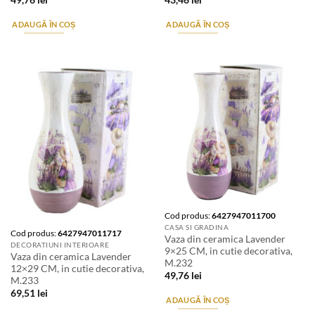
49,76
lei
43,46
lei
ADAUGĂ ÎN COȘ
ADAUGĂ ÎN COȘ
Stoc epuizat
Cod produs:
6427947011700
CASA SI GRADINA
Cod produs:
6427947011717
Vaza din ceramica Lavender
DECORATIUNI INTERIOARE
9×25 CM, in cutie decorativa,
Vaza din ceramica Lavender
M.232
12×29 CM, in cutie decorativa,
49,76
lei
M.233
69,51
lei
ADAUGĂ ÎN COȘ