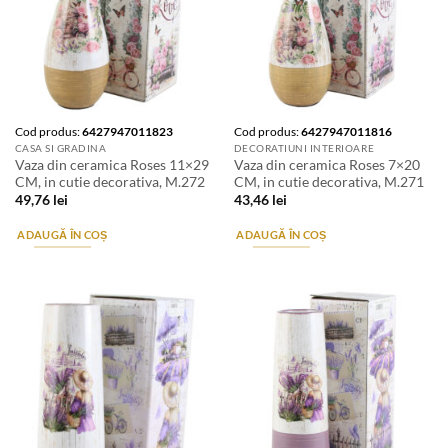
Cod produs:
6427947011823
Cod produs:
6427947011816
CASA SI GRADINA
DECORATIUNI INTERIOARE
Vaza din ceramica Roses 11×29
Vaza din ceramica Roses 7×20
CM, in cutie decorativa, M.272
CM, in cutie decorativa, M.271
49,76
lei
43,46
lei
ADAUGĂ ÎN COȘ
ADAUGĂ ÎN COȘ