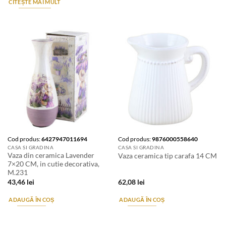
CITEȘTE MAI MULT
Cod produs:
6427947011694
Cod produs:
9876000558640
CASA SI GRADINA
CASA SI GRADINA
Vaza din ceramica Lavender
Vaza ceramica tip carafa 14 CM
7×20 CM, in cutie decorativa,
M.231
43,46
lei
62,08
lei
ADAUGĂ ÎN COȘ
ADAUGĂ ÎN COȘ