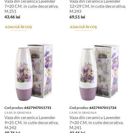
Vaza din ceramica Lavender
Vaza din ceramica Lavender
7×20 CM, in cutie decorativa,
12×29 CM, in cutie decorativa,
M.251
M.243
43,46
lei
69,51
lei
ADAUGĂ ÎN COȘ
ADAUGĂ ÎN COȘ
Cod produs:
6427947011731
Cod produs:
6427947011724
CASA SI GRADINA
CASA SI GRADINA
Vaza din ceramica Lavender
Vaza din ceramica Lavender
9×25 CM, in cutie decorativa,
7×20 CM, in cutie decorativa,
M.242
M.241