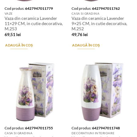
Cod produs:
6427947011779
Cod produs:
6427947011762
VAZE
CASA SI GRADINA
Vaza din ceramica Lavender
Vaza din ceramica Lavender
11×29 CM, in cutie decorativa,
9×25 CM, in cutie decorativa,
M.253
M.252
69,51
lei
49,76
lei
ADAUGĂ ÎN COȘ
ADAUGĂ ÎN COȘ
Cod produs:
6427947011755
Cod produs:
6427947011748
CASA SI GRADINA
DECORATIUNI INTERIOARE