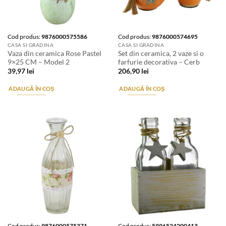
Cod produs:
9876000575586
Cod produs:
9876000574695
CASA SI GRADINA
CASA SI GRADINA
Vaza din ceramica Rose Pastel
Set din ceramica, 2 vaze si o
9×25 CM – Model 2
farfurie decorativa – Cerb
39,97
lei
206,90
lei
ADAUGĂ ÎN COȘ
ADAUGĂ ÎN COȘ
Cod produs:
9876000575371
Cod produs:
5996524200413