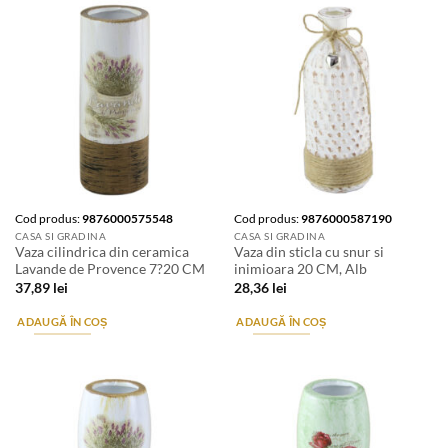
Cod produs:
9876000575548
Cod produs:
9876000587190
CASA SI GRADINA
CASA SI GRADINA
Vaza cilindrica din ceramica
Vaza din sticla cu snur si
Lavande de Provence 7?20 CM
inimioara 20 CM, Alb
37,89
lei
28,36
lei
ADAUGĂ ÎN COȘ
ADAUGĂ ÎN COȘ