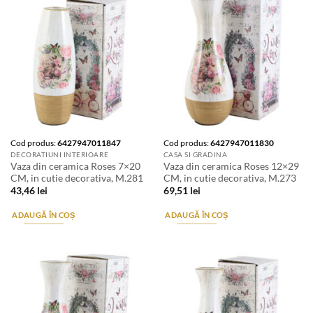
Cod produs:
6427947011847
Cod produs:
6427947011830
DECORATIUNI INTERIOARE
CASA SI GRADINA
Vaza din ceramica Roses 7×20
Vaza din ceramica Roses 12×29
CM, in cutie decorativa, M.281
CM, in cutie decorativa, M.273
43,46
lei
69,51
lei
ADAUGĂ ÎN COȘ
ADAUGĂ ÎN COȘ