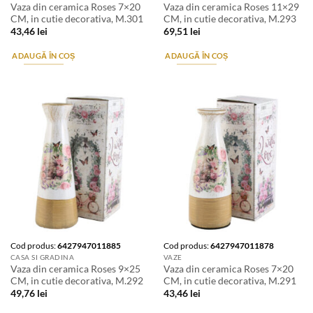
Vaza din ceramica Roses 7×20
Vaza din ceramica Roses 11×29
CM, in cutie decorativa, M.301
CM, in cutie decorativa, M.293
43,46
lei
69,51
lei
ADAUGĂ ÎN COȘ
ADAUGĂ ÎN COȘ
Cod produs:
6427947011885
Cod produs:
6427947011878
CASA SI GRADINA
VAZE
Vaza din ceramica Roses 9×25
Vaza din ceramica Roses 7×20
CM, in cutie decorativa, M.292
CM, in cutie decorativa, M.291
49,76
lei
43,46
lei