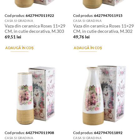
Cod produs:
6427947011922
Cod produs:
6427947011915
CASA SI GRADINA
CASA SI GRADINA
Vaza din ceramica Roses 11×29
Vaza din ceramica Roses 11×29
CM, in cutie decorativa, M.303
CM, in cutie decorativa, M.302
69,51
lei
49,76
lei
ADAUGĂ ÎN COȘ
ADAUGĂ ÎN COȘ
Cod produs:
6427947011908
Cod produs:
6427947011892
CASA SI GRADINA
CASA SI GRADINA