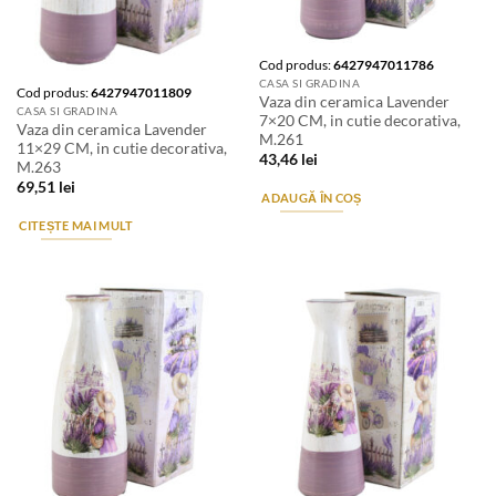
Stoc epuizat
Cod produs:
6427947011786
CASA SI GRADINA
Cod produs:
6427947011809
Vaza din ceramica Lavender
CASA SI GRADINA
7×20 CM, in cutie decorativa,
Vaza din ceramica Lavender
M.261
11×29 CM, in cutie decorativa,
43,46
lei
M.263
69,51
lei
ADAUGĂ ÎN COȘ
CITEȘTE MAI MULT