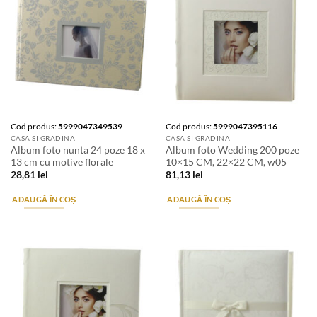
Cod produs:
5999047349539
Cod produs:
5999047395116
CASA SI GRADINA
CASA SI GRADINA
Album foto nunta 24 poze 18 x
Album foto Wedding 200 poze
13 cm cu motive florale
10×15 CM, 22×22 CM, w05
28,81
lei
81,13
lei
ADAUGĂ ÎN COȘ
ADAUGĂ ÎN COȘ