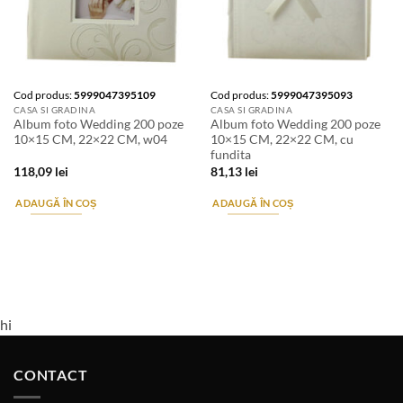
Cod produs:
5999047395109
Cod produs:
5999047395093
CASA SI GRADINA
CASA SI GRADINA
Album foto Wedding 200 poze
Album foto Wedding 200 poze
10×15 CM, 22×22 CM, w04
10×15 CM, 22×22 CM, cu
fundita
118,09
lei
81,13
lei
ADAUGĂ ÎN COȘ
ADAUGĂ ÎN COȘ
hi
CONTACT