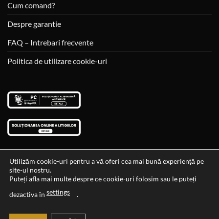
Cum comand?
Despre garantie
FAQ – Intrebari frecvente
Politica de utilizare cookie-uri
Utilizăm cookie-uri pentru a vă oferi cea mai bună experiență pe
site-ul nostru.
Visa
MasterCard
Cash
Puteți afla mai multe despre ce cookie-uri folosim sau le puteți
On
settings
Data si ora ultimei actualizari al stocului si ale preturilor: 29-12-
dezactiva în
.
Delivery
2023 06:45:56