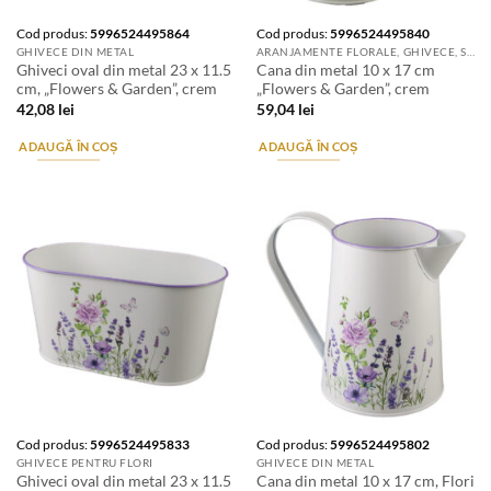
Cod produs:
5996524495864
Cod produs:
5996524495840
GHIVECE DIN METAL
ARANJAMENTE FLORALE, GHIVECE, SUPORTURI DE FLORI & ACCESORII
Ghiveci oval din metal 23 x 11.5
Cana din metal 10 x 17 cm
cm, „Flowers & Garden”, crem
„Flowers & Garden”, crem
42,08
lei
59,04
lei
ADAUGĂ ÎN COȘ
ADAUGĂ ÎN COȘ
Cod produs:
5996524495833
Cod produs:
5996524495802
GHIVECE PENTRU FLORI
GHIVECE DIN METAL
Ghiveci oval din metal 23 x 11.5
Cana din metal 10 x 17 cm, Flori