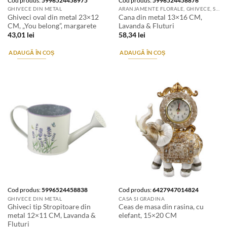
Cod produs:
5996524458975
Cod produs:
5996524458876
GHIVECE DIN METAL
ARANJAMENTE FLORALE, GHIVECE, SUPORTURI DE FLORI & ACCESORII
Ghiveci oval din metal 23×12
Cana din metal 13×16 CM,
CM, „You belong”, margarete
Lavanda & Fluturi
43,01
lei
58,34
lei
ADAUGĂ ÎN COȘ
ADAUGĂ ÎN COȘ
Cod produs:
5996524458838
Cod produs:
6427947014824
GHIVECE DIN METAL
CASA SI GRADINA
Ghiveci tip Stropitoare din
Ceas de masa din rasina, cu
metal 12×11 CM, Lavanda &
elefant, 15×20 CM
Fluturi