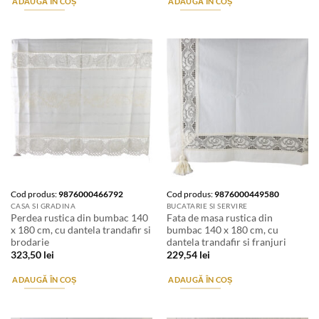
ADAUGĂ ÎN COȘ
ADAUGĂ ÎN COȘ
Cod produs:
9876000466792
Cod produs:
9876000449580
CASA SI GRADINA
BUCATARIE SI SERVIRE
Perdea rustica din bumbac 140
Fata de masa rustica din
x 180 cm, cu dantela trandafir si
bumbac 140 x 180 cm, cu
brodarie
dantela trandafir si franjuri
323,50
lei
229,54
lei
ADAUGĂ ÎN COȘ
ADAUGĂ ÎN COȘ