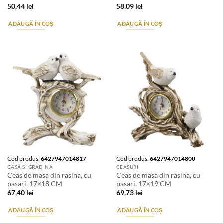
50,44
lei
58,09
lei
ADAUGĂ ÎN COȘ
ADAUGĂ ÎN COȘ
Cod produs:
6427947014817
Cod produs:
6427947014800
CASA SI GRADINA
CEASURI
Ceas de masa din rasina, cu
Ceas de masa din rasina, cu
pasari, 17×18 CM
pasari, 17×19 CM
67,40
lei
69,73
lei
ADAUGĂ ÎN COȘ
ADAUGĂ ÎN COȘ