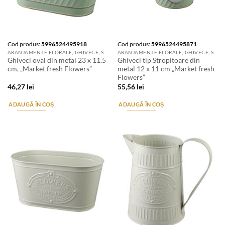
Cod produs:
5996524495918
Cod produs:
5996524495871
ARANJAMENTE FLORALE, GHIVECE, SUPORTURI DE FLORI & ACCESORII
ARANJAMENTE FLORALE, GHIVECE, SUPORTURI DE FLORI & ACCESORII
Ghiveci oval din metal 23 x 11.5
Ghiveci tip Stropitoare din
cm, „Market fresh Flowers”
metal 12 x 11 cm „Market fresh
Flowers”
46,27
lei
55,56
lei
ADAUGĂ ÎN COȘ
ADAUGĂ ÎN COȘ