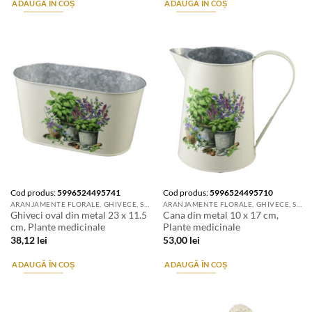
ADAUGĂ ÎN COȘ
ADAUGĂ ÎN COȘ
Cod produs:
5996524495741
Cod produs:
5996524495710
ARANJAMENTE FLORALE, GHIVECE, SUPORTURI DE FLORI & ACCESORII
ARANJAMENTE FLORALE, GHIVECE, SUPORTURI DE FLORI & ACCESORII
Ghiveci oval din metal 23 x 11.5
Cana din metal 10 x 17 cm,
cm, Plante medicinale
Plante medicinale
38,12
lei
53,00
lei
ADAUGĂ ÎN COȘ
ADAUGĂ ÎN COȘ