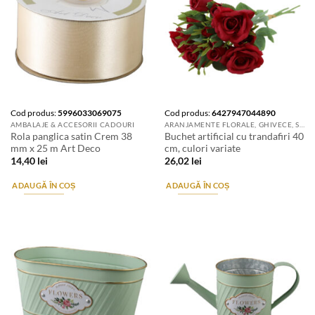
Cod produs:
5996033069075
Cod produs:
6427947044890
AMBALAJE & ACCESORII CADOURI
ARANJAMENTE FLORALE, GHIVECE, SUPORTURI DE FLORI & ACCESORII
Rola panglica satin Crem 38
Buchet artificial cu trandafiri 40
mm x 25 m Art Deco
cm, culori variate
14,40
lei
26,02
lei
ADAUGĂ ÎN COȘ
ADAUGĂ ÎN COȘ