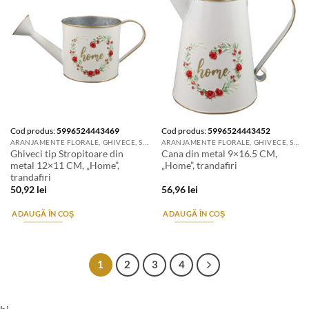
Cod produs:
5996524443469
Cod produs:
5996524443452
ARANJAMENTE FLORALE, GHIVECE, SUPORTURI DE FLORI & ACCESORII
ARANJAMENTE FLORALE, GHIVECE, SUPORTURI DE FLORI & ACCESORII
Ghiveci tip Stropitoare din
Cana din metal 9×16.5 CM,
metal 12×11 CM, „Home”,
„Home”, trandafiri
trandafiri
50,92
lei
56,96
lei
ADAUGĂ ÎN COȘ
ADAUGĂ ÎN COȘ
1
2
3
4