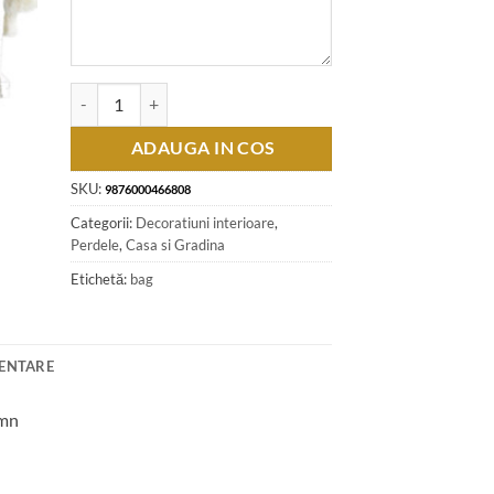
Cantitate Perdea rustica din bumbac 160 x 180 cm, cu dantela
ADAUGA IN COS
SKU:
9876000466808
Categorii:
Decoratiuni interioare
,
Perdele
,
Casa si Gradina
Etichetă:
bag
MENTARE
emn