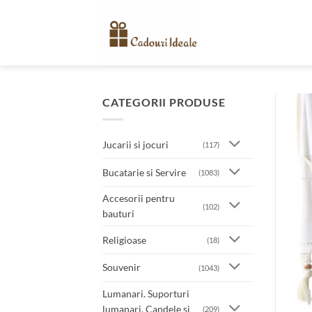
Skip
to
content
CATEGORII PRODUSE
Jucarii si jocuri
(117)
Bucatarie si Servire
(1083)
Accesorii pentru
(102)
bauturi
Religioase
(18)
Souvenir
(1043)
Lumanari. Suporturi
lumanari. Candele si
(209)