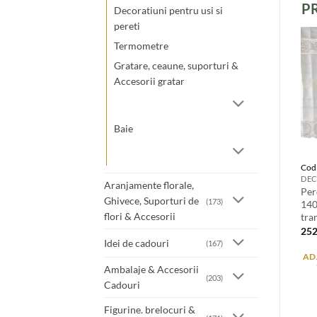
P
Decoratiuni pentru usi si
pereti
Termometre
Gratare, ceaune, suporturi &
Accesorii gratar
Baie
Cod
DEC
Aranjamente florale,
Per
Ghivece, Suporturi de
(173)
140
flori & Accesorii
tra
25
Idei de cadouri
(167)
AD
Ambalaje & Accesorii
(203)
Cadouri
Figurine. brelocuri &