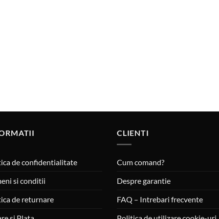
ORMATII
CLIENTI
tica de confidentialitate
Cum comand?
eni si conditii
Despre garantie
tica de returnare
FAQ – Intrebari frecvente
are si Plata
Politica de utilizare cookie-uri