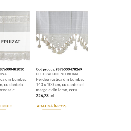
 EPUIZAT
876000481030
Cod produs:
9876000478269
DINA
DECORATIUNI INTERIOARE
ica din bumbac
Perdea rustica din bumbac
m, cu dantela
140 x 100 cm, cu dantela si
 brodarie
margele din lemn, ecru
226,73
lei
I MULT
ADAUGĂ ÎN COȘ