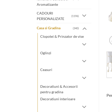
Aromatizante
CADOURI
(1196)
PERSONALIZATE
Casa si Gradina
(340)
Clopotei & Prinzator de vise
Oglinzi
Ceasuri
Decoratiuni & Accesorii
pentru gradina
Per
Decoratiuni interioare