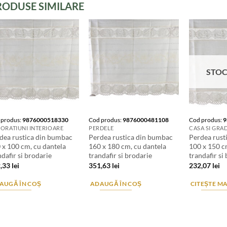
RODUSE SIMILARE
STOC
 produs:
9876000518330
Cod produs:
9876000481108
Cod produs:
9
ORATIUNI INTERIOARE
PERDELE
CASA SI GRA
dea rustica din bumbac
Perdea rustica din bumbac
Perdea rust
 x 100 cm, cu dantela
160 x 180 cm, cu dantela
100 x 150 c
ndafir si brodarie
trandafir si brodarie
trandafir si
2,33
lei
351,63
lei
232,07
lei
AUGĂ ÎN COȘ
ADAUGĂ ÎN COȘ
CITEȘTE MA