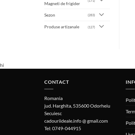
(171)
Magneti de frigider
Sezon
(283)
Produse artizanale
(127)
hi
CONTACT
INF
Romania
Poli
jud. Harghita, 535600 Odorheiu
Term
Secuiesc
cadouriideale.info @ gmail.com
Poli
Tel: 0749-044915
Livr