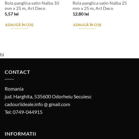
Rola panglica satin Nalba 10
Rola panglica satin Nalba 25
mm x 25 m, Art Deco
mm x 25 m, Art Deco
5,57
lei
12,80
lei
ADAUGĂ ÎN COȘ
ADAUGĂ ÎN COȘ
hi
CONTACT
Romania
jud. Harghita, 535600 Odorheiu Secuiesc
cadouriideale.info @ gmail.com
Tel: 0749-044915
INFORMATII