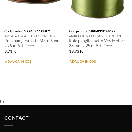
Cod produs:
5996524498971
Cod produs:
5996033078077
AMBALAJE & ACCESORII CADOURI
AMBALAJE & ACCESORII CADOURI
Rola panglica satin Maro 6 mm
Rola panglica satin Verde olive
x 25 m Art Deco
38 mm x 25 m Art Deco
3,71
lei
13,73
lei
ADAUGĂ ÎN COȘ
ADAUGĂ ÎN COȘ
hi
CONTACT