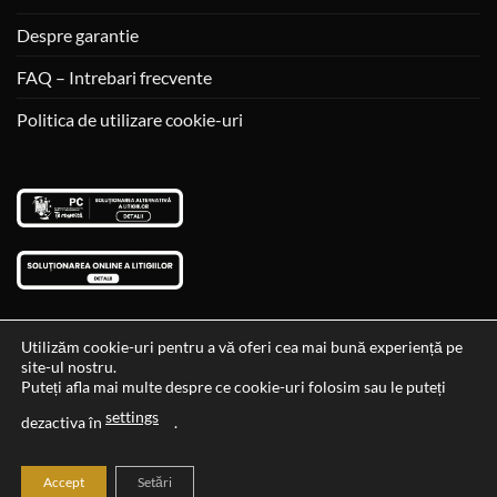
Despre garantie
FAQ – Intrebari frecvente
Politica de utilizare cookie-uri
Utilizăm cookie-uri pentru a vă oferi cea mai bună experiență pe
site-ul nostru.
Visa
MasterCard
Cash
Puteți afla mai multe despre ce cookie-uri folosim sau le puteți
On
settings
Data si ora ultimei actualizari al stocului si ale preturilor: 29-12-
dezactiva în
.
Delivery
2023 06:45:56
Accept
Setări
2026 ©
Cadouri Ideale
Toate drepturile rezervate.