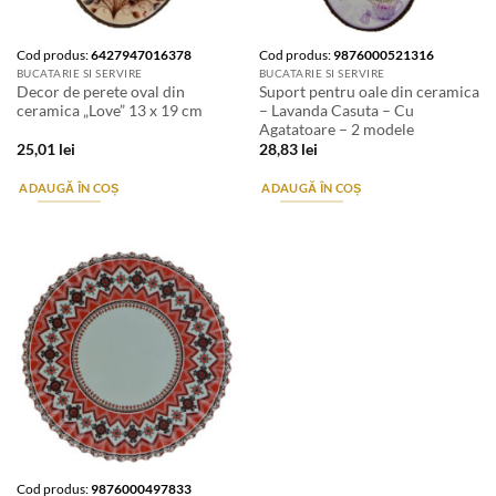
Cod produs:
6427947016378
Cod produs:
9876000521316
BUCATARIE SI SERVIRE
BUCATARIE SI SERVIRE
Decor de perete oval din
Suport pentru oale din ceramica
ceramica „Love” 13 x 19 cm
– Lavanda Casuta – Cu
Agatatoare – 2 modele
25,01
lei
28,83
lei
ADAUGĂ ÎN COȘ
ADAUGĂ ÎN COȘ
Cod produs:
9876000497833