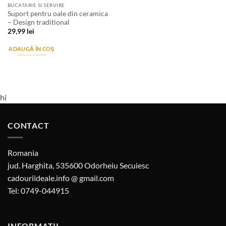
BUCATARIE SI SERVIRE
Suport pentru oale din ceramica
– Design traditional
29,99
lei
ADAUGĂ ÎN COȘ
hi
CONTACT
Romania
jud. Harghita, 535600 Odorheiu Secuiesc
cadouriideale.info @ gmail.com
Tel: 0749-044915
INFORMATII