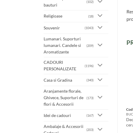
(102)
bauturi
Res
Religioase
(18)
pro
Souvenir
(1043)
Lumanari. Suporturi
P
lumanari. Candele si
(209)
Aromatizante
CADOURI
(1196)
PERSONALIZATE
Casa si Gradina
(340)
Aranjamente florale,
Ghivece, Suporturi de
(173)
flori & Accesorii
Cod
BUC
Idei de cadouri
(167)
Dec
cer
Ambalaje & Accesorii
(203)
Cadouri