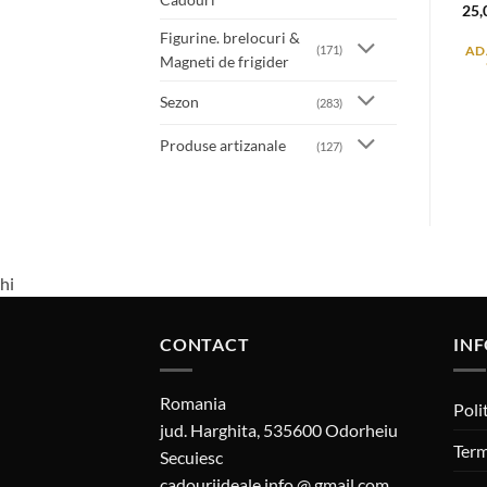
25
Figurine. brelocuri &
(171)
AD
Magneti de frigider
Sezon
(283)
Produse artizanale
(127)
hi
CONTACT
INF
Romania
Poli
jud. Harghita, 535600 Odorheiu
Term
Secuiesc
cadouriideale.info @ gmail.com