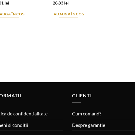
,01
lei
28,83
lei
AUGĂ ÎN COȘ
ADAUGĂ ÎN COȘ
ORMATII
CLIENTI
tica de confidentialitate
Cum comand?
eni si conditii
Despre garantie