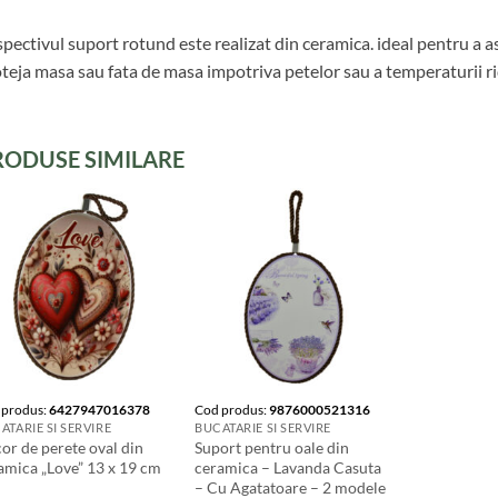
pectivul suport rotund este realizat din ceramica. ideal pentru a a
teja masa sau fata de masa impotriva petelor sau a temperaturii ri
RODUSE SIMILARE
 produs:
6427947016378
Cod produs:
9876000521316
ATARIE SI SERVIRE
BUCATARIE SI SERVIRE
or de perete oval din
Suport pentru oale din
amica „Love” 13 x 19 cm
ceramica – Lavanda Casuta
– Cu Agatatoare – 2 modele