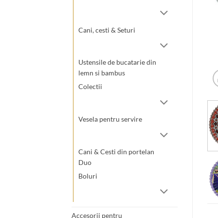
Cani, cesti & Seturi
Ustensile de bucatarie din
lemn si bambus
Colectii
Vesela pentru servire
Cani & Cesti din portelan
Duo
Boluri
Accesorii pentru