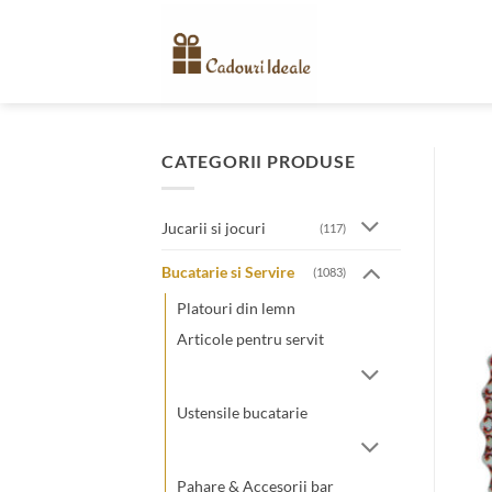
Skip
to
content
CATEGORII PRODUSE
Jucarii si jocuri
(117)
Bucatarie si Servire
(1083)
Platouri din lemn
Articole pentru servit
Ustensile bucatarie
Pahare & Accesorii bar