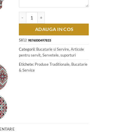
Cantitate Suport pentru oale din ceramica - Design traditional
ADAUGA IN COS
SKU:
9876000497833
Categorii:
Bucatarie si Servire
,
Articole
pentru servit
,
Servetele, suporturi
Etichete:
Produse Traditionale
,
Bucatarie
& Service
MENTARE