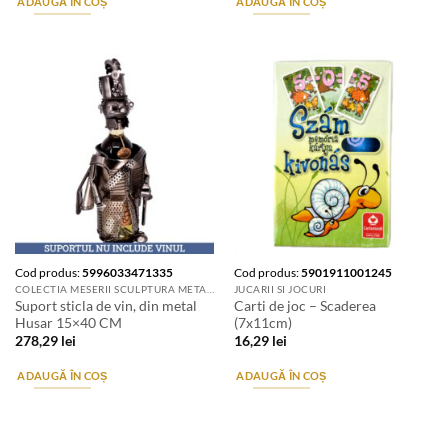
ADAUGĂ ÎN COȘ
ADAUGĂ ÎN COȘ
Cod produs:
5996033471335
Cod produs:
5901911001245
COLECTIA MESERII SCULPTURA METALICA
JUCARII SI JOCURI
Suport sticla de vin, din metal
Carti de joc – Scaderea
Husar 15×40 CM
(7x11cm)
278,29
lei
16,29
lei
ADAUGĂ ÎN COȘ
ADAUGĂ ÎN COȘ