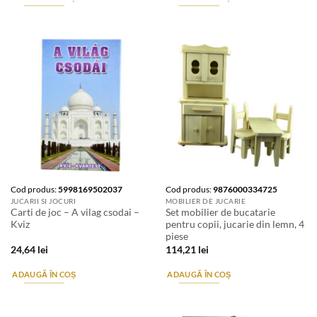
Cod produs:
5998169502037
Cod produs:
9876000334725
JUCARII SI JOCURI
MOBILIER DE JUCARIE
Carti de joc – A vilag csodai –
Set mobilier de bucatarie
Kviz
pentru copii, jucarie din lemn, 4
piese
24,64
lei
114,21
lei
ADAUGĂ ÎN COȘ
ADAUGĂ ÎN COȘ