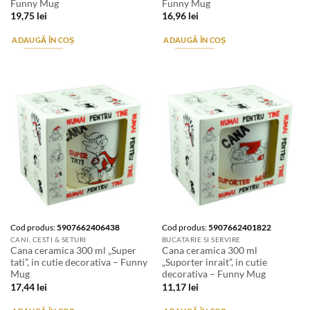
Funny Mug
Funny Mug
19,75
lei
16,96
lei
ADAUGĂ ÎN COȘ
ADAUGĂ ÎN COȘ
Cod produs:
5907662406438
Cod produs:
5907662401822
CANI, CESTI & SETURI
BUCATARIE SI SERVIRE
Cana ceramica 300 ml „Super
Cana ceramica 300 ml
tati”, in cutie decorativa – Funny
„Suporter inrait”, in cutie
Mug
decorativa – Funny Mug
17,44
lei
11,17
lei