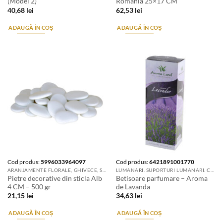
(Model 2)
Romania 25×17 CM
40,68
lei
62,53
lei
ADAUGĂ ÎN COȘ
ADAUGĂ ÎN COȘ
Cod produs:
5996033964097
Cod produs:
6421891001770
ARANJAMENTE FLORALE, GHIVECE, SUPORTURI DE FLORI & ACCESORII
LUMANARI. SUPORTURI LUMANARI. CANDELE SI AROMATIZANTE
Pietre decorative din sticla Alb
Betisoare parfumare – Aroma
4 CM – 500 gr
de Lavanda
21,15
lei
34,63
lei
ADAUGĂ ÎN COȘ
ADAUGĂ ÎN COȘ