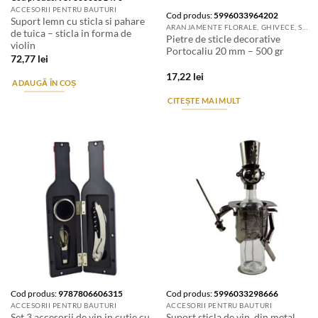
ACCESORII PENTRU BAUTURI
Cod produs:
5996033964202
Suport lemn cu sticla si pahare
ARANJAMENTE FLORALE, GHIVECE, SUPORTURI DE FLORI & ACCESORII
de tuica – sticla in forma de
Pietre de sticle decorative
violin
Portocaliu 20 mm – 500 gr
72,77
lei
17,22
lei
ADAUGĂ ÎN COȘ
CITEȘTE MAI MULT
Cod produs:
9787806606315
Cod produs:
5996033298666
ACCESORII PENTRU BAUTURI
ACCESORII PENTRU BAUTURI
Set 3 accesorii de vin in cutie cu
Suport sticla de vin, din metal