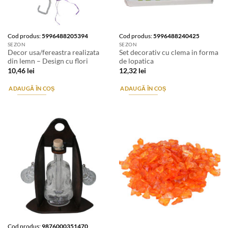
Cod produs:
5996488205394
Cod produs:
5996488240425
SEZON
SEZON
Decor usa/fereastra realizata
Set decorativ cu clema in forma
din lemn – Design cu flori
de lopatica
10,46
lei
12,32
lei
ADAUGĂ ÎN COȘ
ADAUGĂ ÎN COȘ
Stoc epuizat
Cod produs:
9876000351470