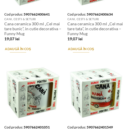
Cod produs:
5907662400641
Cod produs:
5907662400634
CANI, CESTI & SETURI
CANI, CESTI & SETURI
Cana ceramica 300 ml „Cel mai
Cana ceramica 300 ml „Cel mai
tare bunic”, in cutie decorativa –
tare tata”, in cutie decorativa –
Funny Mug
Funny Mug
19,07
lei
19,07
lei
ADAUGĂ ÎN COȘ
ADAUGĂ ÎN COȘ
Cod produs:
5907662401051
Cod produs:
5907662401549