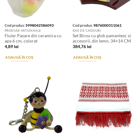
Cod produs:
5998042586093
Cod produs:
9876000311061
PRODUSE ARTIZANALE
IDEI DE CADOURI
Fluier Pasare din ceramica cu
Set Birou cu glob pamantesc si
apa 6 cm, colorat
accesorii, din lemn, 34×14 CM
4,89
lei
384,76
lei
ADAUGĂ ÎN COȘ
ADAUGĂ ÎN COȘ