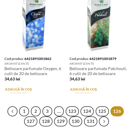
Cod produs:
6421891001862
Cod produs:
6421891001879
AROMATIZANTE
AROMATIZANTE
Betisoare parfumate Oxygen, 6
Betisoare parfumate Patchouli,
cutii de 20 de betisoare
6 cutii de 20 de betisoare
34,63
lei
34,63
lei
ADAUGĂ ÎN COȘ
ADAUGĂ ÎN COȘ
1
2
3
…
123
124
125
126
127
128
129
130
131