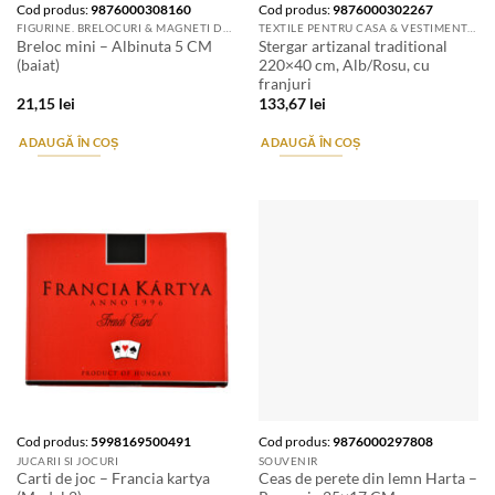
Cod produs:
9876000308160
Cod produs:
9876000302267
FIGURINE. BRELOCURI & MAGNETI DE FRIGIDER
TEXTILE PENTRU CASA & VESTIMENTATIE ARTIZANALA
Breloc mini – Albinuta 5 CM
Stergar artizanal traditional
(baiat)
220×40 cm, Alb/Rosu, cu
franjuri
21,15
lei
133,67
lei
ADAUGĂ ÎN COȘ
ADAUGĂ ÎN COȘ
Cod produs:
5998169500491
Cod produs:
9876000297808
JUCARII SI JOCURI
SOUVENIR
Carti de joc – Francia kartya
Ceas de perete din lemn Harta –