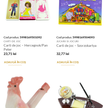
Cod produs:
5998169501092
Cod produs:
5998169504093
CARTI DE JOC
JUCARII SI JOCURI
Carti de joc – Hercegnok/Pan
Carti de joc – Szorzokartya
Peter
23,71
lei
32,77
lei
ADAUGĂ ÎN COȘ
ADAUGĂ ÎN COȘ