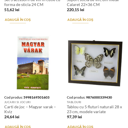
forma de sticla 24 CM
Calaret 22×36 CM
51,62
lei
220,15
lei
ADAUGĂ ÎN COȘ
ADAUGĂ ÎN COȘ
Cod produs:
5998169501603
Cod produs:
9876000339430
JUCARII SI JOCURI
TABLOURI
Carti de joc – Magyar varak –
Tablou cu 5 fluturi naturali 28 x
Kviz
23 cm, modele variate
24,64
lei
97,39
lei
ADAUGĂ ÎN COȘ
ADAUGĂ ÎN COȘ