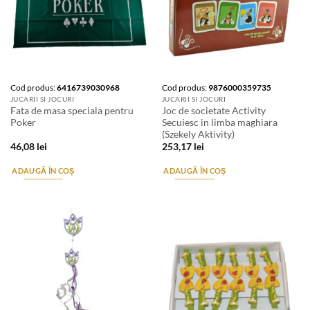
Cod produs:
6416739030968
Cod produs:
9876000359735
JUCARII SI JOCURI
JUCARII SI JOCURI
Fata de masa speciala pentru
Joc de societate Activity
Poker
Secuiesc in limba maghiara
(Szekely Aktivity)
46,08
lei
253,17
lei
ADAUGĂ ÎN COȘ
ADAUGĂ ÎN COȘ