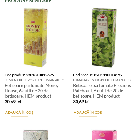
PRODUSE SIMILARE
Cod produs:
8901810019676
Cod produs:
8901810014152
LUMANARI. SUPORTURI LUMANARI. CANDELE SI AROMATIZANTE
LUMANARI. SUPORTURI LUMANARI. CANDELE SI AROMATIZANTE
Betisoare parfumate Money
Betisoare parfumate Precious
House, 6 cutii de 20 de
Patchouli, 6 cutii de 20 de
betisoare, HEM product
betisoare, HEM product
30,69
lei
30,69
lei
ADAUGĂ ÎN COȘ
ADAUGĂ ÎN COȘ