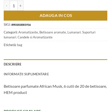
Cantitate Betisoare parfumate African Musk, 6 cutii de 20 de betisoa
ADAUGA IN COS
SKU:
8901810001916
Categorii:
Aromatizante
,
Betisoare aromate
,
Lumanari. Suporturi
lumanari. Candele si Aromatizante
Etichetă:
bag
DESCRIERE
INFORMAȚII SUPLIMENTARE
Betisoare parfumate African Musk, 6 cutii de 20 de betisoare,
HEM product