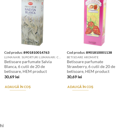
Cod produs:
8901810014763
Cod produs:
8901810001138
LUMANARI. SUPORTURI LUMANARI. CANDELE SI AROMATIZANTE
BETISOARE AROMATE
Betisoare parfumate Salvia
Betisoare parfumate
Blanca, 6 cutii de 20 de
Strawberry, 6 cutii de 20 de
betisoare, HEM product
betisoare, HEM product
30,69
lei
30,69
lei
ADAUGĂ ÎN COȘ
ADAUGĂ ÎN COȘ
hi