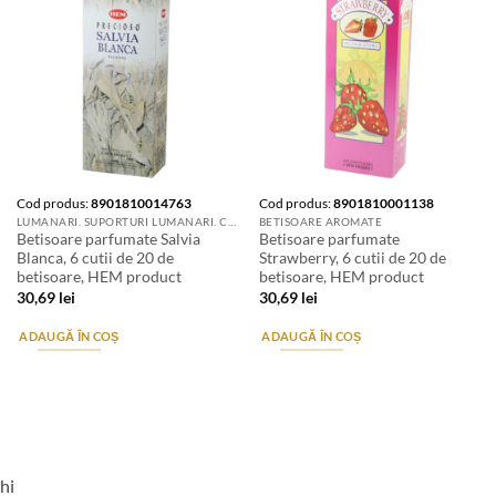
Cod produs:
8901810014763
Cod produs:
8901810001138
LUMANARI. SUPORTURI LUMANARI. CANDELE SI AROMATIZANTE
BETISOARE AROMATE
Betisoare parfumate Salvia
Betisoare parfumate
Blanca, 6 cutii de 20 de
Strawberry, 6 cutii de 20 de
betisoare, HEM product
betisoare, HEM product
30,69
lei
30,69
lei
ADAUGĂ ÎN COȘ
ADAUGĂ ÎN COȘ
hi