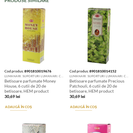
PRODUSE SIMILARE
Cod produs:
8901810019676
Cod produs:
8901810014152
LUMANARI. SUPORTURI LUMANARI. CANDELE SI AROMATIZANTE
LUMANARI. SUPORTURI LUMANARI. CANDELE SI AROMATIZANTE
Betisoare parfumate Money
Betisoare parfumate Precious
House, 6 cutii de 20 de
Patchouli, 6 cutii de 20 de
betisoare, HEM product
betisoare, HEM product
30,69
lei
30,69
lei
ADAUGĂ ÎN COȘ
ADAUGĂ ÎN COȘ