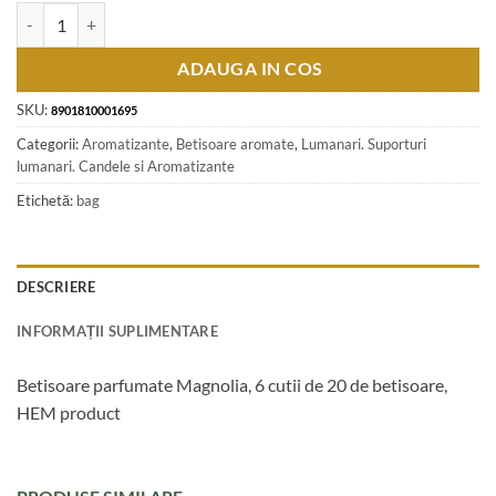
Cantitate Betisoare parfumate Magnolia, 6 cutii de 20 de betisoare, 
ADAUGA IN COS
SKU:
8901810001695
Categorii:
Aromatizante
,
Betisoare aromate
,
Lumanari. Suporturi
lumanari. Candele si Aromatizante
Etichetă:
bag
DESCRIERE
INFORMAȚII SUPLIMENTARE
Betisoare parfumate Magnolia, 6 cutii de 20 de betisoare,
HEM product