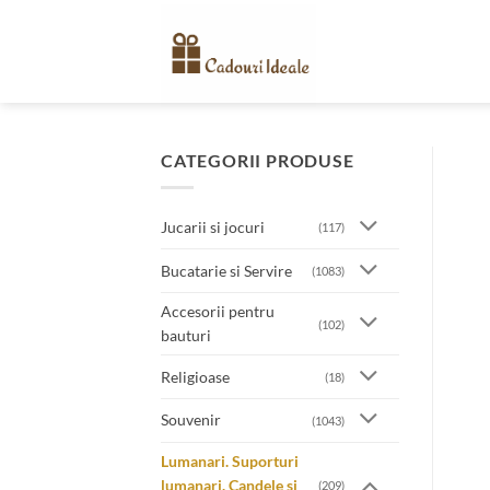
Skip
to
content
CATEGORII PRODUSE
Jucarii si jocuri
(117)
Bucatarie si Servire
(1083)
Accesorii pentru
(102)
bauturi
Religioase
(18)
Souvenir
(1043)
Lumanari. Suporturi
lumanari. Candele si
(209)