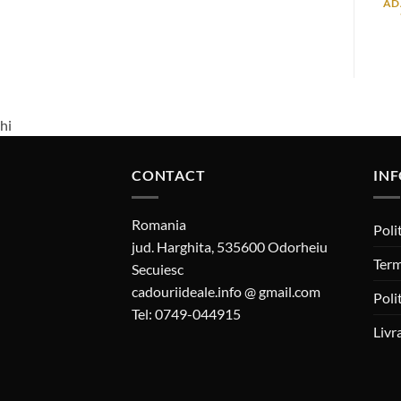
AD
hi
CONTACT
INF
Romania
Poli
jud. Harghita, 535600 Odorheiu
Term
Secuiesc
cadouriideale.info @ gmail.com
Poli
Tel: 0749-044915
Livr