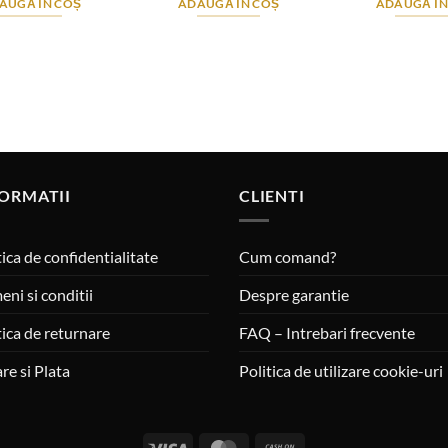
AUGĂ ÎN COȘ
ADAUGĂ ÎN COȘ
ADAUGĂ ÎN
ORMATII
CLIENTI
tica de confidentialitate
Cum comand?
eni si conditii
Despre garantie
tica de returnare
FAQ – Intrebari frecvente
are si Plata
Politica de utilizare cookie-uri
Visa
MasterCard
Cash