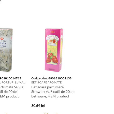
t
901810014763
Cod produs:
8901810001138
LUMANARI. SUPORTURI LUMANARI. CANDELE SI AROMATIZANTE
BETISOARE AROMATE
arfumate Salvia
Betisoare parfumate
tii de 20 de
Strawberry, 6 cutii de 20 de
HEM product
betisoare, HEM product
30,69
lei