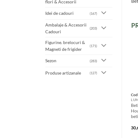
Bet
flori & Accesorii
Idei de cadouri
(167)
P
Ambalaje & Accesorii
(203)
Cadouri
Figurine. brelocuri &
(171)
Magneti de frigider
Sezon
(283)
Produse artizanale
(127)
Cod
Bet
Hou
bet
30