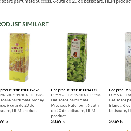
isoare parfumate Success, 6 cutii de 20 de betisoare, HEM produc
RODUSE SIMILARE
 produs:
8901810019676
Cod produs:
8901810014152
Cod produs:
8
LUMANARI. SUPORTURI LUMANARI. CANDELE SI AROMATIZANTE
LUMANARI. SUPORTURI LUMANARI. CANDELE SI AROMATIZANTE
isoare parfumate Money
Betisoare parfumate
Betisoare p
se, 6 cutii de 20 de
Precious Patchouli, 6 cutii
Blanca, 6 cu
isoare, HEM product
de 20 de betisoare, HEM
betisoare, 
product
,69
lei
30,69
lei
30,69
lei