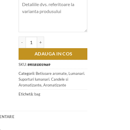
Cantitate Betisoare parfumate Success, 6 cutii de 20 de betis
ADAUGA IN COS
SKU:
8901810019669
Categorii:
Betisoare aromate
,
Lumanari.
Suporturi lumanari. Candele si
Aromatizante
,
Aromatizante
Etichetă:
bag
MENTARE