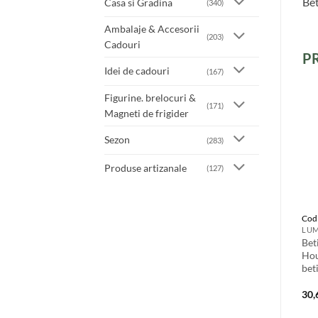
Bet
Casa si Gradina
(340)
Ambalaje & Accesorii
(203)
Cadouri
P
Idei de cadouri
(167)
Figurine. brelocuri &
(171)
Magneti de frigider
Sezon
(283)
Produse artizanale
(127)
Cod
Bet
Hou
bet
30