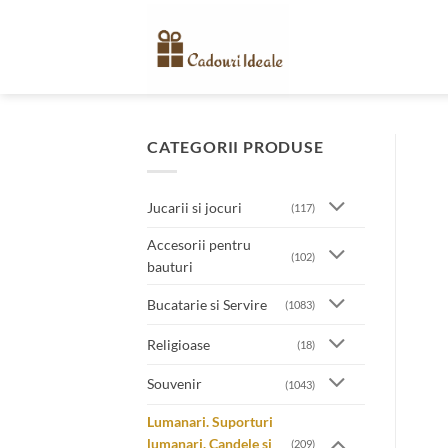
Skip
to
content
CATEGORII PRODUSE
Jucarii si jocuri
(117)
Accesorii pentru
(102)
bauturi
Bucatarie si Servire
(1083)
Religioase
(18)
Souvenir
(1043)
Lumanari. Suporturi
lumanari. Candele si
(209)