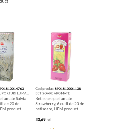
oduct
901810014763
Cod produs:
8901810001138
LUMANARI. SUPORTURI LUMANARI. CANDELE SI AROMATIZANTE
BETISOARE AROMATE
arfumate Salvia
Betisoare parfumate
tii de 20 de
Strawberry, 6 cutii de 20 de
HEM product
betisoare, HEM product
30,69
lei