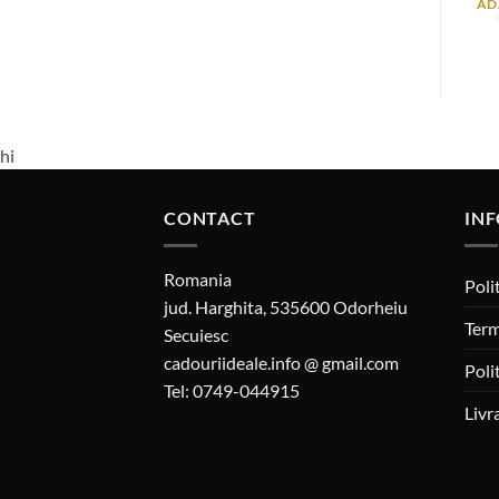
AD
hi
CONTACT
INF
Romania
Poli
jud. Harghita, 535600 Odorheiu
Term
Secuiesc
cadouriideale.info @ gmail.com
Poli
Tel: 0749-044915
Livr