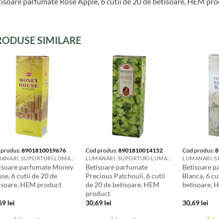
isoare parfumate Rose Apple, 6 cutii de 20 de betisoare, HEM pr
RODUSE SIMILARE
 produs:
8901810019676
Cod produs:
8901810014152
Cod produs:
8
LUMANARI. SUPORTURI LUMANARI. CANDELE SI AROMATIZANTE
LUMANARI. SUPORTURI LUMANARI. CANDELE SI AROMATIZANTE
isoare parfumate Money
Betisoare parfumate
Betisoare p
se, 6 cutii de 20 de
Precious Patchouli, 6 cutii
Blanca, 6 cu
isoare, HEM product
de 20 de betisoare, HEM
betisoare, 
product
,69
lei
30,69
lei
30,69
lei