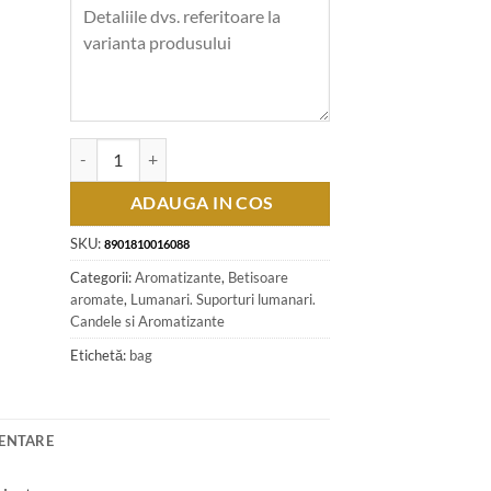
Cantitate Betisoare parfumate Rose Apple, 6 cutii de 20 de b
ADAUGA IN COS
SKU:
8901810016088
Categorii:
Aromatizante
,
Betisoare
aromate
,
Lumanari. Suporturi lumanari.
Candele si Aromatizante
Etichetă:
bag
MENTARE