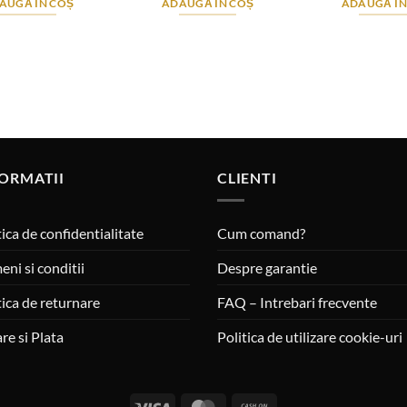
AUGĂ ÎN COȘ
ADAUGĂ ÎN COȘ
ADAUGĂ ÎN
ORMATII
CLIENTI
tica de confidentialitate
Cum comand?
eni si conditii
Despre garantie
tica de returnare
FAQ – Intrebari frecvente
are si Plata
Politica de utilizare cookie-uri
Visa
MasterCard
Cash