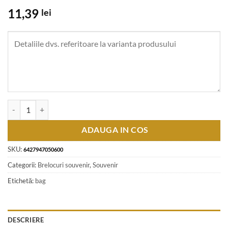
11,39
lei
Cantitate Breloc metalic "Romania" 2.5 x 9 cm Baiat in port traditional
ADAUGA IN COS
SKU:
6427947050600
Categorii:
Brelocuri souvenir
,
Souvenir
Etichetă:
bag
DESCRIERE