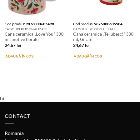
Cod produs:
9876000605498
Cod produs:
9876000605504
CADOURI PERSONALIZATE
CADOURI PERSONALIZATE
Cana ceramica „Love You” 330
Cana ceramica „Te Iubesc!” 330
ml, motive florale
ml, Girafe
24,67
lei
24,67
lei
ADAUGĂ ÎN COȘ
ADAUGĂ ÎN COȘ
hi
CONTACT
Romania