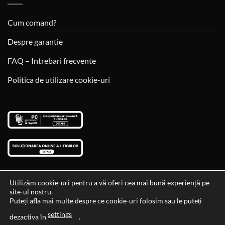
Cum comand?
Despre garantie
FAQ – Intrebari frecvente
Politica de utilizare cookie-uri
Utilizăm cookie-uri pentru a vă oferi cea mai bună experiență pe
site-ul nostru.
Visa
MasterCard
Cash
Puteți afla mai multe despre ce cookie-uri folosim sau le puteți
On
settings
Data si ora ultimei actualizari al stocului si ale preturilor: 29-12-
dezactiva în
.
Delivery