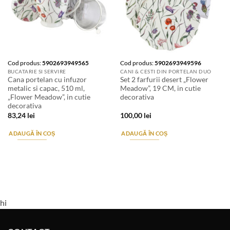
Cod produs:
5902693949565
Cod produs:
5902693949596
BUCATARIE SI SERVIRE
CANI & CESTI DIN PORTELAN DUO
Cana portelan cu infuzor
Set 2 farfurii desert „Flower
metalic si capac, 510 ml,
Meadow”, 19 CM, in cutie
„Flower Meadow”, in cutie
decorativa
decorativa
83,24
lei
100,00
lei
ADAUGĂ ÎN COȘ
ADAUGĂ ÎN COȘ
hi