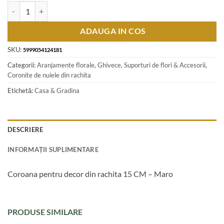
Cantitate Coroana pentru decor din rachita 15 CM - Maro
ADAUGA IN COS
SKU:
5999054124181
Categorii:
Aranjamente florale, Ghivece, Suporturi de flori & Accesorii
,
Coronite de nuiele din rachita
Etichetă:
Casa & Gradina
DESCRIERE
INFORMAȚII SUPLIMENTARE
Coroana pentru decor din rachita 15 CM – Maro
PRODUSE SIMILARE