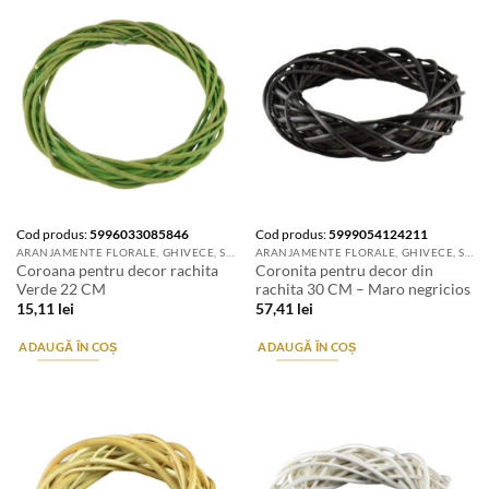
Cod produs:
5996033085846
Cod produs:
5999054124211
ARANJAMENTE FLORALE, GHIVECE, SUPORTURI DE FLORI & ACCESORII
ARANJAMENTE FLORALE, GHIVECE, SUPORTURI DE FLORI & ACCESORII
Coroana pentru decor rachita
Coronita pentru decor din
Verde 22 CM
rachita 30 CM – Maro negricios
15,11
lei
57,41
lei
ADAUGĂ ÎN COȘ
ADAUGĂ ÎN COȘ